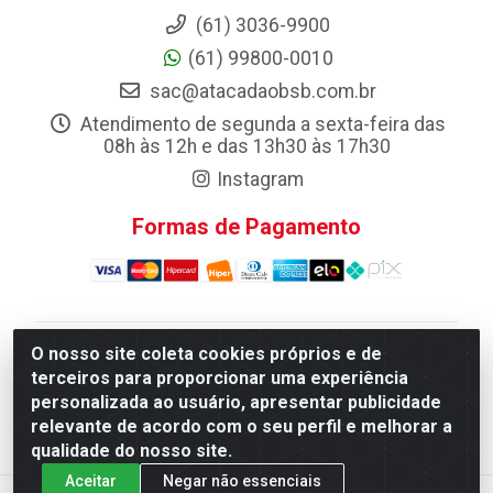
(61) 3036-9900
(61) 99800-0010
sac@atacadaobsb.com.br
Atendimento de segunda a sexta-feira das
08h às 12h e das 13h30 às 17h30
Instagram
Formas de Pagamento
O nosso site coleta cookies próprios e de
Atacadao da Limpeza F. Pereira Queiroz Comercio e
terceiros para proporcionar uma experiência
Distribuicao LTDA - Quadra Qi 10 Lotes 39 e, 41 - Setor
personalizada ao usuário, apresentar publicidade
Industrial (Taguatinga), Brasília/DF - CEP 72.135-100 -
relevante de acordo com o seu perfil e melhorar a
CNPJ 13.184.675/0001-80
qualidade do nosso site.
Aceitar
Negar não essenciais