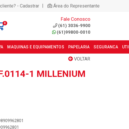
|
cliente? - Cadastrar
Área do Representante
Fale Conosco
0
(61) 3036-9900
(61)99800-0010
VA
MAQUINAS E EQUIPAMENTOS
PAPELARIA
SEGURANCA
UT
VOLTAR
F.0114-1 MILLENIUM
898909962801
8909962801