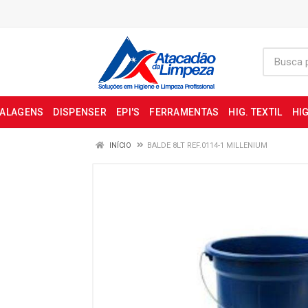
BALAGENS
DISPENSER
EPI'S
FERRAMENTAS
HIG. TEXTIL
HIG
INÍCIO
BALDE 8LT REF.0114-1 MILLENIUM