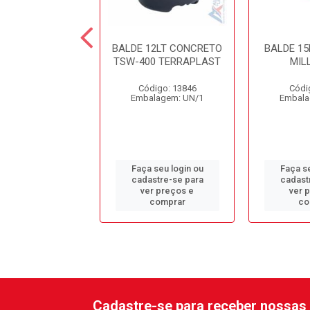
E 4LT C/ALCA
BALDE 12LT CONCRETO
BALDE 15
UL PLESTIN
TSW-400 TERRAPLAST
MIL
digo: 13676
Código: 13846
Códi
alagem: UN/1
Embalagem: UN/1
Embala
 seu login ou
Faça seu login ou
Faça se
astre-se para
cadastre-se para
cadast
er preços e
ver preços e
ver 
comprar
comprar
co
Cadastre-se para receber nossas 