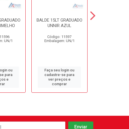
 GRADUADO
BALDE 15LT GRADUADO
BALDE 4LT C
RMELHO
UNNIR AZUL
AZUL PLES
 11596
Código: 11597
Código: 13
m: UN/1
Embalagem: UN/1
Embalagem: 
login ou
Faça seu login ou
Faça seu log
se para
cadastre-se para
cadastre-se 
ços e
ver preços e
ver preços
rar
comprar
comprar