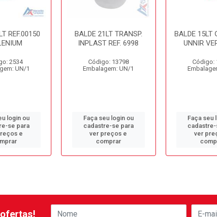
LT REF.00150
BALDE 21LT TRANSP.
BALDE 15LT
LENIUM
INPLAST REF. 6998
UNNIR VE
go: 2534
Código: 13798
Código:
gem: UN/1
Embalagem: UN/1
Embalage
u login ou
Faça seu login ou
Faça seu 
re-se para
cadastre-se para
cadastre-
preços e
ver preços e
ver pre
mprar
comprar
comp
ofertas!