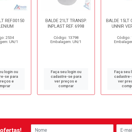
LT REF.00150
BALDE 21LT TRANSP.
BALDE 15LT
LENIUM
INPLAST REF. 6998
UNNIR VE
go: 2534
Código: 13798
Código:
gem: UN/1
Embalagem: UN/1
Embalage
u login ou
Faça seu login ou
Faça seu 
re-se para
cadastre-se para
cadastre-
preços e
ver preços e
ver pre
mprar
comprar
comp
ofertas!