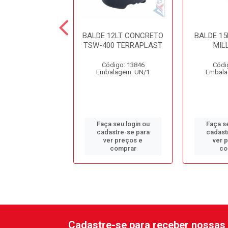
E 4LT C/ALCA
BALDE 12LT CONCRETO
BALDE 15
ELHO PLESTIN
TSW-400 TERRAPLAST
MIL
digo: 13675
Código: 13846
Códi
alagem: UN/1
Embalagem: UN/1
Embala
 seu login ou
Faça seu login ou
Faça se
astre-se para
cadastre-se para
cadast
er preços e
ver preços e
ver 
comprar
comprar
co
Cadastre-se para receber nossas 