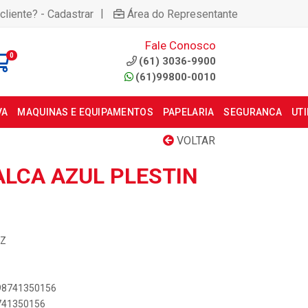
|
cliente? - Cadastrar
Área do Representante
Fale Conosco
0
(61) 3036-9900
(61)99800-0010
VA
MAQUINAS E EQUIPAMENTOS
PAPELARIA
SEGURANCA
UT
VOLTAR
ALCA AZUL PLESTIN
AZ
898741350156
8741350156