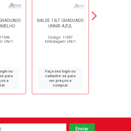
 GRADUADO
BALDE 15LT GRADUADO
BALDE 4LT C
RMELHO
UNNIR AZUL
VERMELHO PL
 11596
Código: 11597
Código: 13
m: UN/1
Embalagem: UN/1
Embalagem: 
login ou
Faça seu login ou
Faça seu log
se para
cadastre-se para
cadastre-se 
ços e
ver preços e
ver preços
rar
comprar
comprar