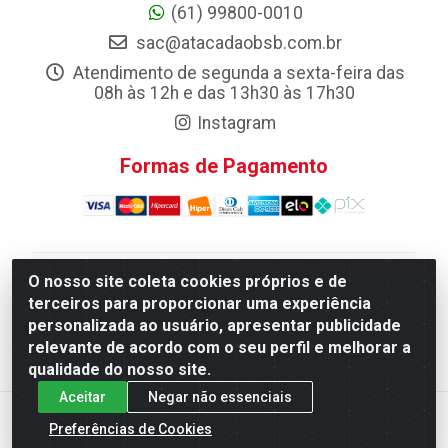
(61) 99800-0010
sac@atacadaobsb.com.br
Atendimento de segunda a sexta-feira das
08h às 12h e das 13h30 às 17h30
Instagram
Formas de Pagamento
O nosso site coleta cookies próprios e de
Atacadao da Limpeza F. Pereira Queiroz Comercio e
terceiros para proporcionar uma experiência
Distribuicao LTDA - Quadra Qi 10 Lotes 39 e, 41 - Setor
personalizada ao usuário, apresentar publicidade
Industrial (Taguatinga), Brasília/DF - CEP 72.135-100 -
relevante de acordo com o seu perfil e melhorar a
CNPJ 13.184.675/0001-80
qualidade do nosso site.
Aceitar
Negar não essenciais
Preferências de Cookies