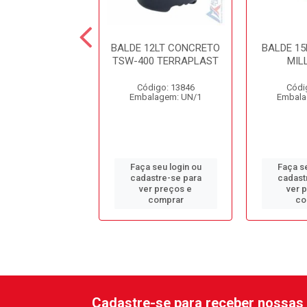
E 4LT C/ALCA
BALDE 12LT CONCRETO
BALDE 15
ELHO PLESTIN
TSW-400 TERRAPLAST
MIL
digo: 13675
Código: 13846
Códi
alagem: UN/1
Embalagem: UN/1
Embala
 seu login ou
Faça seu login ou
Faça se
astre-se para
cadastre-se para
cadast
er preços e
ver preços e
ver 
comprar
comprar
co
Cadastre-se para receber nossas 