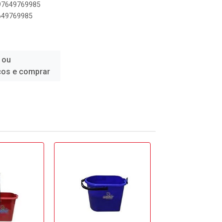
897649769985
7649769985
 ou
ços e comprar