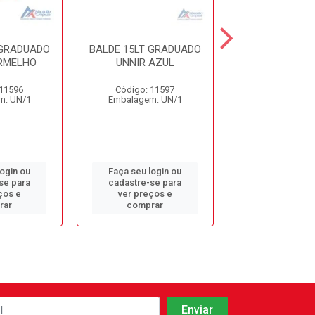
 GRADUADO
BALDE 15LT GRADUADO
BALDE 4LT C
RMELHO
UNNIR AZUL
VERMELHO PL
 11596
Código: 11597
Código: 13
m: UN/1
Embalagem: UN/1
Embalagem: 
login ou
Faça seu login ou
Faça seu log
se para
cadastre-se para
cadastre-se 
ços e
ver preços e
ver preços
rar
comprar
comprar