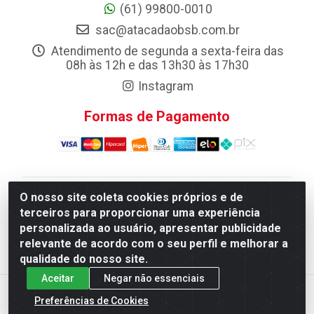
(61) 99800-0010
sac@atacadaobsb.com.br
Atendimento de segunda a sexta-feira das
08h às 12h e das 13h30 às 17h30
Instagram
Formas de Pagamento
O nosso site coleta cookies próprios e de
Atacadao da Limpeza F. Pereira Queiroz Comercio e
terceiros para proporcionar uma experiência
Distribuicao LTDA - Quadra Qi 10 Lotes 39 e, 41 - Setor
personalizada ao usuário, apresentar publicidade
Industrial (Taguatinga), Brasília/DF - CEP 72.135-100 -
relevante de acordo com o seu perfil e melhorar a
CNPJ 13.184.675/0001-80
qualidade do nosso site.
Aceitar
Negar não essenciais
Preferências de Cookies