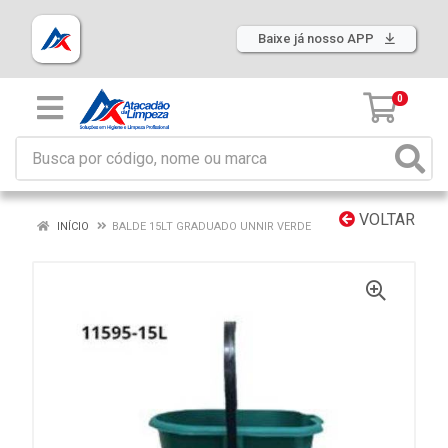
Baixe já nosso APP
0
VOLTAR
INÍCIO
BALDE 15LT GRADUADO UNNIR VERDE