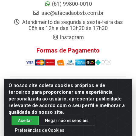
(61) 99800-0010
sac@atacadaobsb.com.br
Atendimento de segunda a sexta-feira das
08h às 12h e das 13h30 às 17h30
Instagram
Formas de Pagamento
O nosso site coleta cookies próprios e de
Atacadao da Limpeza F. Pereira Queiroz Comercio e
terceiros para proporcionar uma experiência
Distribuicao LTDA - Quadra Qi 10 Lotes 39 e, 41 - Setor
personalizada ao usuário, apresentar publicidade
Industrial (Taguatinga), Brasília/DF - CEP 72.135-100 -
relevante de acordo com o seu perfil e melhorar a
CNPJ 13.184.675/0001-80
qualidade do nosso site.
Aceitar
Negar não essenciais
Preferências de Cookies