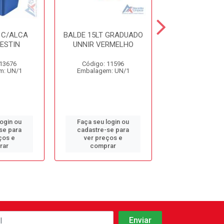
 C/ALCA
BALDE 15LT GRADUADO
BALDE 15LT G
ESTIN
UNNIR VERMELHO
UNNIR AZ
 13676
Código: 11596
Código: 11
m: UN/1
Embalagem: UN/1
Embalagem: 
login ou
Faça seu login ou
Faça seu log
se para
cadastre-se para
cadastre-se 
ços e
ver preços e
ver preços
rar
comprar
comprar