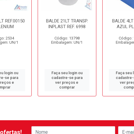
LT REF.00150
BALDE 21LT TRANSP.
BALDE 4LT
LENIUM
INPLAST REF. 6998
AZUL PL
go: 2534
Código: 13798
Código:
gem: UN/1
Embalagem: UN/1
Embalage
u login ou
Faça seu login ou
Faça seu 
re-se para
cadastre-se para
cadastre-
preços e
ver preços e
ver pre
mprar
comprar
comp
ofertas!