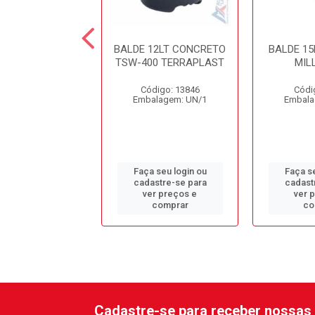
15LT GRADUADO
BALDE 12LT CONCRETO
BALDE 15
NNIR AZUL
TSW-400 TERRAPLAST
MIL
digo: 11597
Código: 13846
Códi
alagem: UN/1
Embalagem: UN/1
Embala
 seu login ou
Faça seu login ou
Faça se
astre-se para
cadastre-se para
cadast
er preços e
ver preços e
ver 
comprar
comprar
co
Cadastre-se para receber nossas 