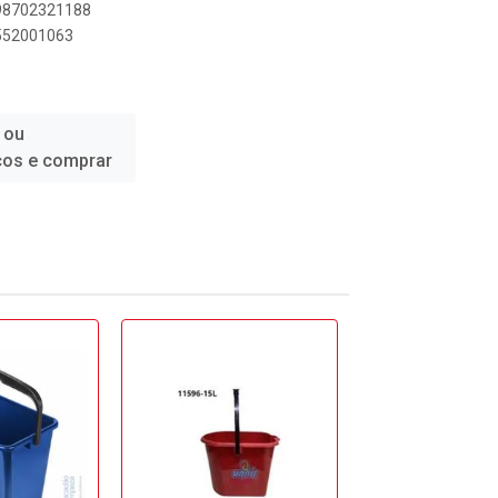
898702321188
0552001063
 ou
ços e comprar