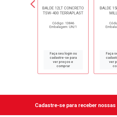
E 4LT C/ALCA
BALDE 12LT CONCRETO
BALDE 15
UL PLESTIN
TSW-400 TERRAPLAST
MIL
digo: 13676
Código: 13846
Códi
alagem: UN/1
Embalagem: UN/1
Embala
 seu login ou
Faça seu login ou
Faça se
astre-se para
cadastre-se para
cadast
er preços e
ver preços e
ver 
comprar
comprar
co
Cadastre-se para receber nossas 