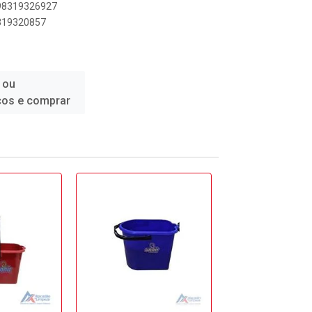
898319326927
8319320857
 ou
ços e comprar