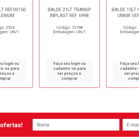
LT REF.00150
BALDE 21LT TRANSP.
BALDE 15LT
LENIUM
INPLAST REF. 6998
UNNIR VE
go: 2534
Código: 13798
Código:
gem: UN/1
Embalagem: UN/1
Embalage
u login ou
Faça seu login ou
Faça seu 
re-se para
cadastre-se para
cadastre-
preços e
ver preços e
ver pre
mprar
comprar
comp
ofertas!