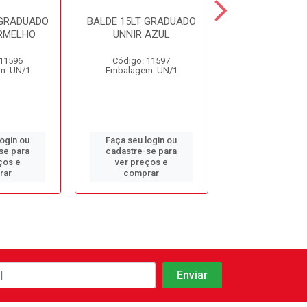
 GRADUADO
BALDE 15LT GRADUADO
BALDE 4LT C
RMELHO
UNNIR AZUL
AZUL PLES
 11596
Código: 11597
Código: 13
m: UN/1
Embalagem: UN/1
Embalagem: 
login ou
Faça seu login ou
Faça seu log
se para
cadastre-se para
cadastre-se 
ços e
ver preços e
ver preços
rar
comprar
comprar