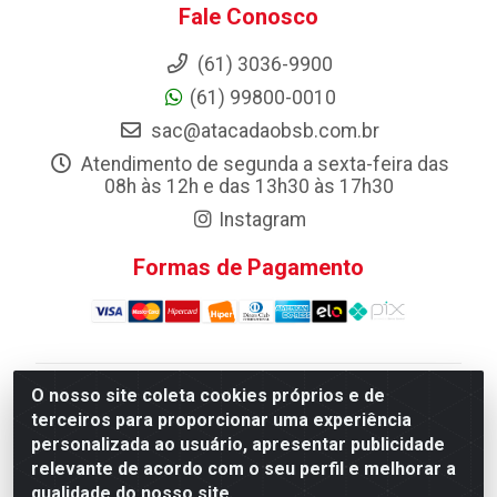
Fale Conosco
(61) 3036-9900
(61) 99800-0010
sac@atacadaobsb.com.br
Atendimento de segunda a sexta-feira das
08h às 12h e das 13h30 às 17h30
Instagram
Formas de Pagamento
O nosso site coleta cookies próprios e de
Atacadao da Limpeza F. Pereira Queiroz Comercio e
terceiros para proporcionar uma experiência
Distribuicao LTDA - Quadra Qi 10 Lotes 39 e, 41 - Setor
personalizada ao usuário, apresentar publicidade
Industrial (Taguatinga), Brasília/DF - CEP 72.135-100 -
relevante de acordo com o seu perfil e melhorar a
CNPJ 13.184.675/0001-80
qualidade do nosso site.