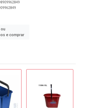
898909962849
8909962849
 ou
ços e comprar