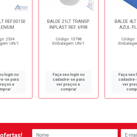
LT REF.00150
BALDE 21LT TRANSP.
BALDE 4LT
LENIUM
INPLAST REF. 6998
AZUL PL
go: 2534
Código: 13798
Código:
gem: UN/1
Embalagem: UN/1
Embalage
u login ou
Faça seu login ou
Faça seu 
re-se para
cadastre-se para
cadastre-
preços e
ver preços e
ver pre
mprar
comprar
comp
ofertas!