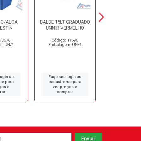
 C/ALCA
BALDE 15LT GRADUADO
BALDE 15LT G
ESTIN
UNNIR VERMELHO
UNNIR AZ
 13676
Código: 11596
Código: 11
m: UN/1
Embalagem: UN/1
Embalagem: 
login ou
Faça seu login ou
Faça seu log
se para
cadastre-se para
cadastre-se 
ços e
ver preços e
ver preços
rar
comprar
comprar