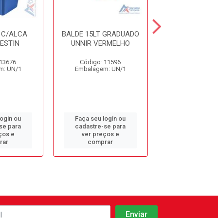
 C/ALCA
BALDE 15LT GRADUADO
BALDE 15LT G
ESTIN
UNNIR VERMELHO
UNNIR AZ
 13676
Código: 11596
Código: 11
m: UN/1
Embalagem: UN/1
Embalagem: 
login ou
Faça seu login ou
Faça seu log
se para
cadastre-se para
cadastre-se 
ços e
ver preços e
ver preços
rar
comprar
comprar