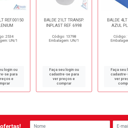
LT REF.00150
BALDE 21LT TRANSP.
BALDE 4LT
LENIUM
INPLAST REF. 6998
AZUL PL
go: 2534
Código: 13798
Código:
gem: UN/1
Embalagem: UN/1
Embalage
u login ou
Faça seu login ou
Faça seu 
re-se para
cadastre-se para
cadastre-
preços e
ver preços e
ver pre
mprar
comprar
comp
ofertas!