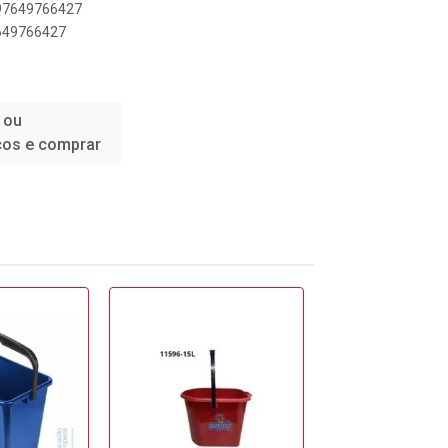
897649766427
7649766427
 ou
ços e comprar