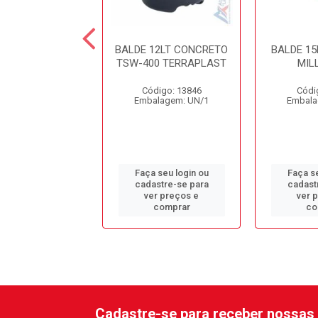
15LT GRADUADO
BALDE 12LT CONCRETO
BALDE 15
NNIR AZUL
TSW-400 TERRAPLAST
MIL
digo: 11597
Código: 13846
Códi
alagem: UN/1
Embalagem: UN/1
Embala
 seu login ou
Faça seu login ou
Faça se
astre-se para
cadastre-se para
cadast
er preços e
ver preços e
ver 
comprar
comprar
co
Cadastre-se para receber nossas 