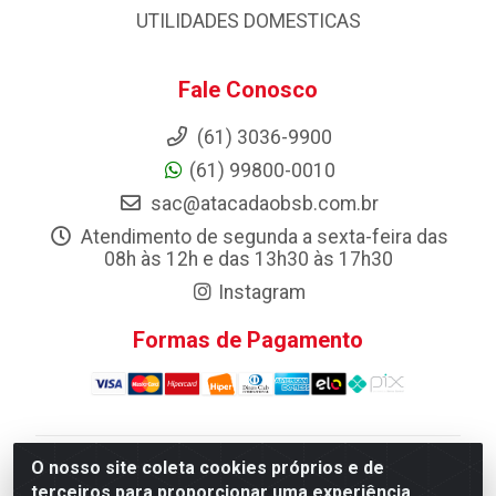
UTILIDADES DOMESTICAS
Fale Conosco
(61) 3036-9900
(61) 99800-0010
sac@atacadaobsb.com.br
Atendimento de segunda a sexta-feira das
08h às 12h e das 13h30 às 17h30
Instagram
Formas de Pagamento
O nosso site coleta cookies próprios e de
Atacadao da Limpeza F. Pereira Queiroz Comercio e
terceiros para proporcionar uma experiência
Distribuicao LTDA - Quadra Qi 10 Lotes 39 e, 41 - Setor