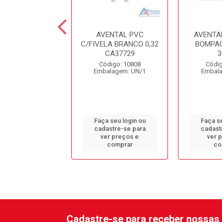
ENTAL PVC
AVENTAL PVC
AVENTA
LA PRETO 0,32
C/FIVELA BRANCO 0,32
BOMPAC
CA38302
CA37729
3
digo: 12448
Código: 10808
Códig
alagem: UN/1
Embalagem: UN/1
Embala
 seu login ou
Faça seu login ou
Faça se
astre-se para
cadastre-se para
cadast
er preços e
ver preços e
ver 
comprar
comprar
co
Cadastre-se para receber nossas 