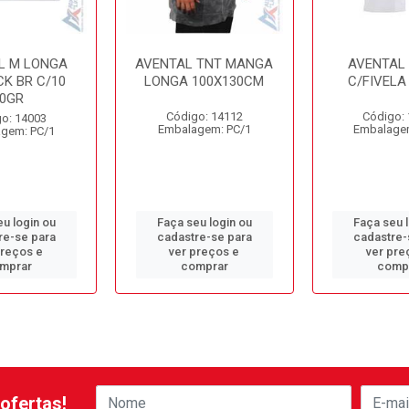
L M LONGA
AVENTAL TNT MANGA
AVENTAL 
K BR C/10
LONGA 100X130CM
C/FIVELA 
0GR
Código: 14112
Código:
o: 14003
Embalagem: PC/1
Embalage
gem: PC/1
u login ou
Faça seu login ou
Faça seu 
re-se para
cadastre-se para
cadastre-
preços e
ver preços e
ver pre
mprar
comprar
comp
ofertas!