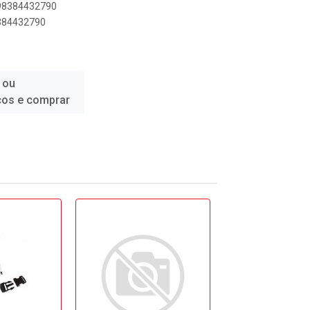
898384432790
8384432790
 ou
ços e comprar