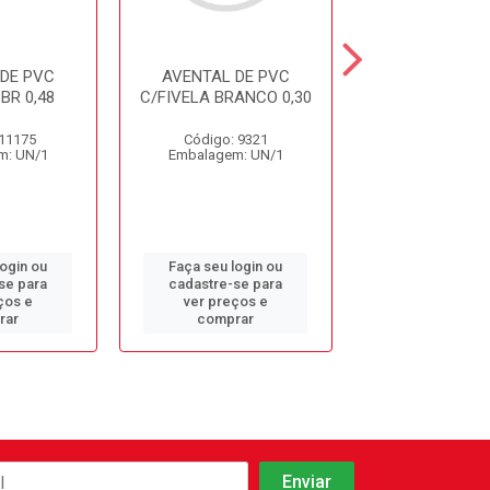
DE PVC
AVENTAL DE PVC
AVENTAL 
BR 0,48
C/FIVELA BRANCO 0,30
C/FIVELA PRET
CA3830
 11175
Código: 9321
Código: 12
m: UN/1
Embalagem: UN/1
Embalagem: 
login ou
Faça seu login ou
Faça seu log
se para
cadastre-se para
cadastre-se 
ços e
ver preços e
ver preços
rar
comprar
comprar