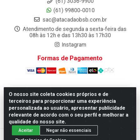
(61) 3036-9900
(61) 99800-0010
sac@atacadaobsb.com.br
Atendimento de segunda a sexta-feira das
08h às 12h e das 13h30 às 17h30
Instagram
Formas de Pagamento
O nosso site coleta cookies próprios e de
Atacadao da Limpeza F. Pereira Queiroz Comercio e
terceiros para proporcionar uma experiência
Distribuicao LTDA - Quadra Qi 10 Lotes 39 e, 41 - Setor
personalizada ao usuário, apresentar publicidade
Industrial (Taguatinga), Brasília/DF - CEP 72.135-100 -
relevante de acordo com o seu perfil e melhorar a
CNPJ 13.184.675/0001-80
qualidade do nosso site.
Aceitar
Negar não essenciais