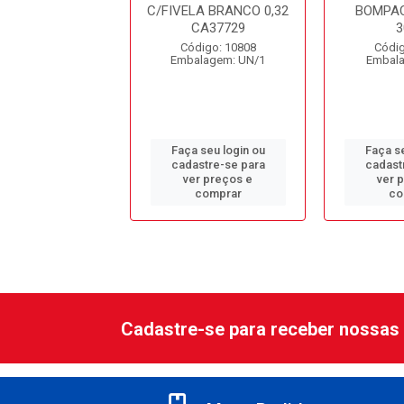
LA PRETO 0,32
C/FIVELA BRANCO 0,32
BOMPAC
CA38302
CA37729
3
digo: 12448
Código: 10808
Códig
alagem: UN/1
Embalagem: UN/1
Embala
 seu login ou
Faça seu login ou
Faça se
astre-se para
cadastre-se para
cadast
er preços e
ver preços e
ver 
comprar
comprar
co
Cadastre-se para receber nossas 