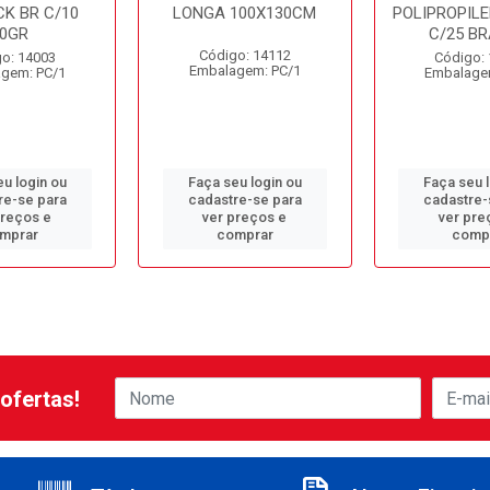
K BR C/10
LONGA 100X130CM
POLIPROPILE
0GR
C/25 B
Código: 14112
o: 14003
Código:
Embalagem: PC/1
gem: PC/1
Embalage
u login ou
Faça seu login ou
Faça seu 
re-se para
cadastre-se para
cadastre-
preços e
ver preços e
ver pre
mprar
comprar
comp
ofertas!