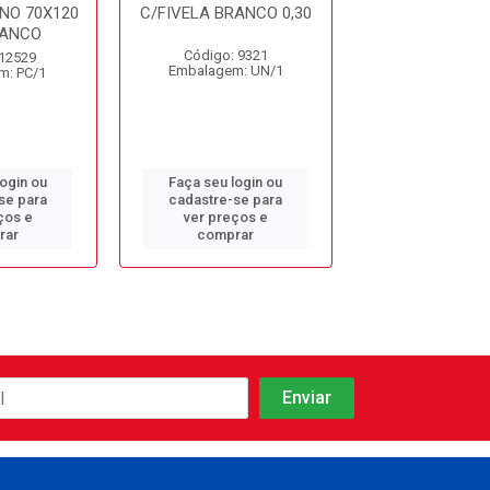
NO 70X120
C/FIVELA BRANCO 0,30
C/FIVELA PRET
RANCO
CA3830
Código: 9321
 12529
Código: 12
Embalagem: UN/1
m: PC/1
Embalagem: 
login ou
Faça seu login ou
Faça seu log
se para
cadastre-se para
cadastre-se 
ços e
ver preços e
ver preços
rar
comprar
comprar