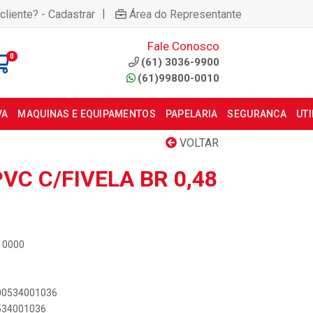
|
cliente? - Cadastrar
Área do Representante
Fale Conosco
0
(61) 3036-9900
(61)99800-0010
VA
MAQUINAS E EQUIPAMENTOS
PAPELARIA
SEGURANCA
UT
VOLTAR
VC C/FIVELA BR 0,48
010000
000534001036
0534001036