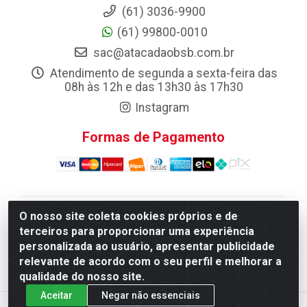
(61) 3036-9900
(61) 99800-0010
sac@atacadaobsb.com.br
Atendimento de segunda a sexta-feira das
08h às 12h e das 13h30 às 17h30
Instagram
Formas de Pagamento
O nosso site coleta cookies próprios e de
Atacadao da Limpeza F. Pereira Queiroz Comercio e
terceiros para proporcionar uma experiência
Distribuicao LTDA - Quadra Qi 10 Lotes 39 e, 41 - Setor
personalizada ao usuário, apresentar publicidade
Industrial (Taguatinga), Brasília/DF - CEP 72.135-100 -
relevante de acordo com o seu perfil e melhorar a
CNPJ 13.184.675/0001-80
qualidade do nosso site.
Aceitar
Negar não essenciais