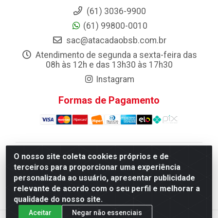
(61) 3036-9900
(61) 99800-0010
sac@atacadaobsb.com.br
Atendimento de segunda a sexta-feira das
08h às 12h e das 13h30 às 17h30
Instagram
Formas de Pagamento
O nosso site coleta cookies próprios e de
Atacadao da Limpeza F. Pereira Queiroz Comercio e
terceiros para proporcionar uma experiência
Distribuicao LTDA - Quadra Qi 10 Lotes 39 e, 41 - Setor
personalizada ao usuário, apresentar publicidade
Industrial (Taguatinga), Brasília/DF - CEP 72.135-100 -
relevante de acordo com o seu perfil e melhorar a
CNPJ 13.184.675/0001-80
qualidade do nosso site.
Aceitar
Negar não essenciais