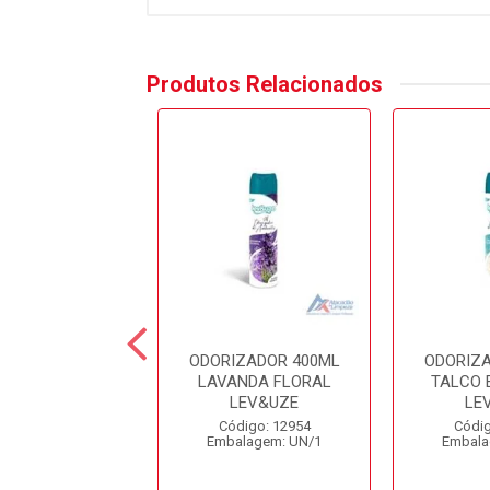
Produtos Relacionados
IZADOR 400ML
ODORIZADOR 400ML
ODORIZ
ANCO LEV&UZE
LAVANDA FLORAL
TALCO 
LEV&UZE
LE
digo: 12957
Código: 12954
Códig
alagem: UN/1
Embalagem: UN/1
Embala