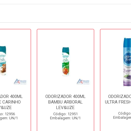
ADOR 400ML
ODORIZADOR 400ML
ODORIZADO
E CARINHO
BAMBU ARBORAL
ULTRA FRES
V&UZE
LEV&UZE
Código
o: 12956
Código: 12951
Embalage
gem: UN/1
Embalagem: UN/1