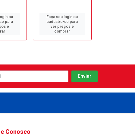
login ou
Faça seu login ou
Faça seu log
se para
cadastre-se para
cadastre-se 
ços e
ver preços e
ver preços
rar
comprar
comprar
le Conosco