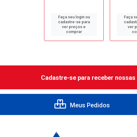
 seu login ou
Faça seu login ou
Faça se
astre-se para
cadastre-se para
cadast
er preços e
ver preços e
ver 
comprar
comprar
co
Cadastre-se para receber nossas 
Meus Pedidos