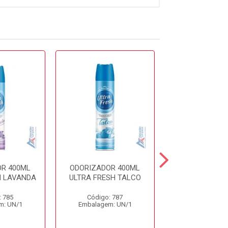
R 400ML
ODORIZADOR 400ML
ODORIZADOR 
H LAVANDA
ULTRA FRESH TALCO
CHA BRANCO L
: 785
Código: 787
Código: 12
m: UN/1
Embalagem: UN/1
Embalagem: 