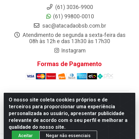
(61) 3036-9900
(61) 99800-0010
sac@atacadaobsb.com.br
Atendimento de segunda a sexta-feira das
08h às 12h e das 13h30 às 17h30
Instagram
Formas de Pagamento
O nosso site coleta cookies próprios e de
Atacadao da Limpeza F. Pereira Queiroz Comercio e
terceiros para proporcionar uma experiência
Distribuicao LTDA - Quadra Qi 10 Lotes 39 e, 41 - Setor
personalizada ao usuário, apresentar publicidade
Industrial (Taguatinga), Brasília/DF - CEP 72.135-100 -
relevante de acordo com o seu perfil e melhorar a
CNPJ 13.184.675/0001-80
qualidade do nosso site.
Aceitar
Negar não essenciais