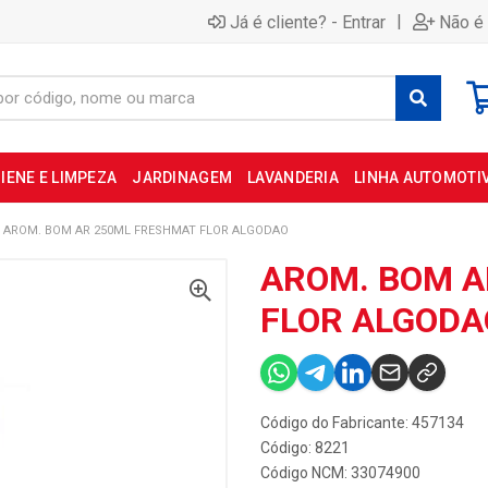
|
Já é cliente? - Entrar
Não é 
IENE E LIMPEZA
JARDINAGEM
LAVANDERIA
LINHA AUTOMOTI
AROM. BOM AR 250ML FRESHMAT FLOR ALGODAO
AROM. BOM A
FLOR ALGODA
Código do Fabricante: 457134
Código: 8221
Código NCM: 33074900