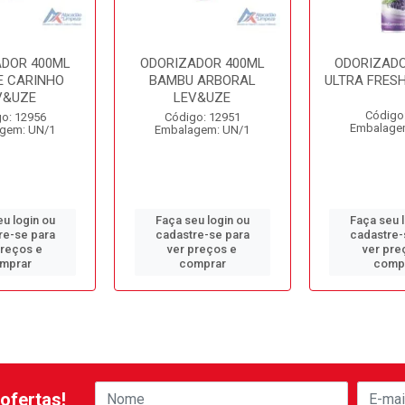
ADOR 400ML
ODORIZADOR 400ML
ODORIZADO
E CARINHO
BAMBU ARBORAL
ULTRA FRES
V&UZE
LEV&UZE
Código
o: 12956
Código: 12951
Embalage
gem: UN/1
Embalagem: UN/1
u login ou
Faça seu login ou
Faça seu 
re-se para
cadastre-se para
cadastre-
preços e
ver preços e
ver pre
mprar
comprar
comp
ofertas!