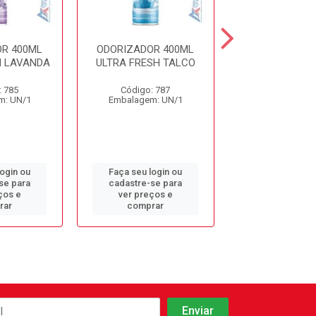
R 400ML
ODORIZADOR 400ML
ODORIZADOR 
H LAVANDA
ULTRA FRESH TALCO
CHA BRANCO L
: 785
Código: 787
Código: 12
m: UN/1
Embalagem: UN/1
Embalagem: 
login ou
Faça seu login ou
Faça seu log
se para
cadastre-se para
cadastre-se 
ços e
ver preços e
ver preços
rar
comprar
comprar