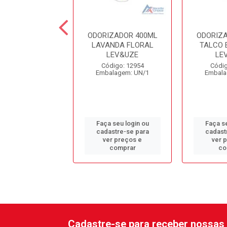
IZADOR 400ML
ODORIZADOR 400ML
ODORIZ
ANCO LEV&UZE
LAVANDA FLORAL
TALCO 
LEV&UZE
LE
digo: 12957
Código: 12954
Códig
alagem: UN/1
Embalagem: UN/1
Embala
 seu login ou
Faça seu login ou
Faça se
astre-se para
cadastre-se para
cadast
er preços e
ver preços e
ver 
comprar
comprar
co
Cadastre-se para receber nossas 