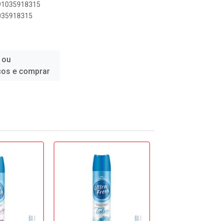
891035918315
1035918315
 ou
ços e comprar