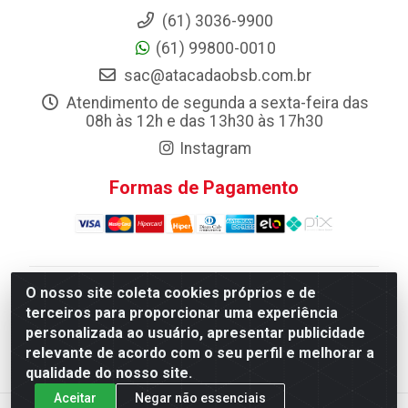
(61) 3036-9900
(61) 99800-0010
sac@atacadaobsb.com.br
Atendimento de segunda a sexta-feira das
08h às 12h e das 13h30 às 17h30
Instagram
Formas de Pagamento
O nosso site coleta cookies próprios e de
Atacadao da Limpeza F. Pereira Queiroz Comercio e
terceiros para proporcionar uma experiência
Distribuicao LTDA - Quadra Qi 10 Lotes 39 e, 41 - Setor
personalizada ao usuário, apresentar publicidade
Industrial (Taguatinga), Brasília/DF - CEP 72.135-100 -
relevante de acordo com o seu perfil e melhorar a
CNPJ 13.184.675/0001-80
qualidade do nosso site.
Aceitar
Negar não essenciais