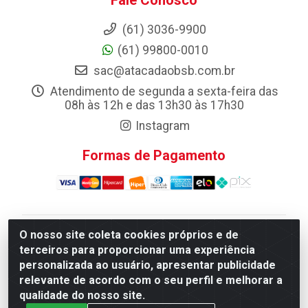
Fale Conosco
(61) 3036-9900
(61) 99800-0010
sac@atacadaobsb.com.br
Atendimento de segunda a sexta-feira das
08h às 12h e das 13h30 às 17h30
Instagram
Formas de Pagamento
O nosso site coleta cookies próprios e de
Atacadao da Limpeza F. Pereira Queiroz Comercio e
terceiros para proporcionar uma experiência
Distribuicao LTDA - Quadra Qi 10 Lotes 39 e, 41 - Setor
personalizada ao usuário, apresentar publicidade
Industrial (Taguatinga), Brasília/DF - CEP 72.135-100 -
relevante de acordo com o seu perfil e melhorar a
CNPJ 13.184.675/0001-80
qualidade do nosso site.