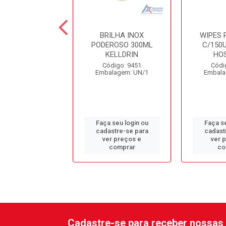
EAB. OXXY MAX
BRILHA INOX
WIPES 
O 5LT OFFICER
PODEROSO 300ML
C/150U
KELLDRIN
HO
digo: 12574
Código: 9451
Códi
alagem: GL/1
Embalagem: UN/1
Embala
 seu login ou
Faça seu login ou
Faça se
astre-se para
cadastre-se para
cadast
er preços e
ver preços e
ver 
comprar
comprar
co
Cadastre-se para receber nossas 