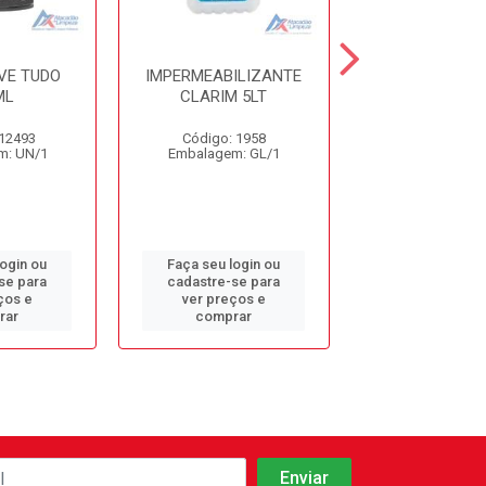
VE TUDO
IMPERMEABILIZANTE
IMPERMEAB. O
ML
CLARIM 5LT
BRILHO 5LT O
 12493
Código: 1958
Código: 12
m: UN/1
Embalagem: GL/1
Embalagem: 
login ou
Faça seu login ou
Faça seu log
se para
cadastre-se para
cadastre-se 
ços e
ver preços e
ver preços
rar
comprar
comprar