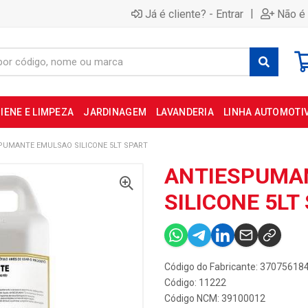
|
Já é cliente? - Entrar
Não é 
IENE E LIMPEZA
JARDINAGEM
LAVANDERIA
LINHA AUTOMOTI
PUMANTE EMULSAO SILICONE 5LT SPART
ANTIESPUMA
SILICONE 5LT
Código do Fabricante: 37075618
Código: 11222
Código NCM: 39100012