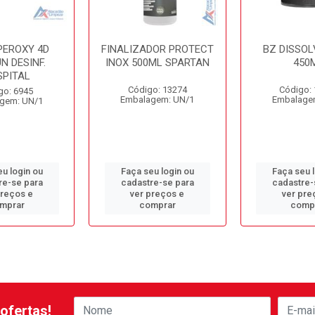
PEROXY 4D
FINALIZADOR PROTECT
BZ DISSOL
N DESINF.
INOX 500ML SPARTAN
450
SPITAL
Código: 13274
Código:
go: 6945
Embalagem: UN/1
Embalage
gem: UN/1
u login ou
Faça seu login ou
Faça seu 
re-se para
cadastre-se para
cadastre-
preços e
ver preços e
ver pre
mprar
comprar
comp
ofertas!