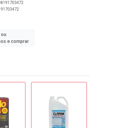
898191703472
8191703472
 ou
ços e comprar