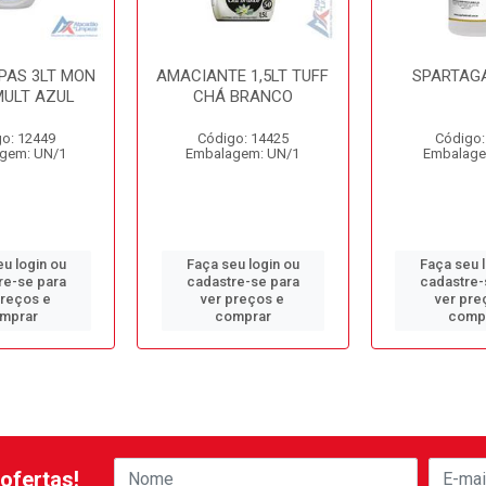
PAS 3LT MON
AMACIANTE 1,5LT TUFF
SPARTAGA
MULT AZUL
CHÁ BRANCO
o: 12449
Código: 14425
Código:
gem: UN/1
Embalagem: UN/1
Embalage
u login ou
Faça seu login ou
Faça seu 
re-se para
cadastre-se para
cadastre-
preços e
ver preços e
ver pre
mprar
comprar
comp
ofertas!