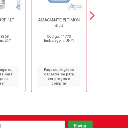
RD 1LT
AMACIANTE 5LT MON
AMACIANTE 2L
BIJU
PLUS ALOE 
 8368
Código: 11770
Código: 13
m: LT/1
Embalagem: UN/1
Embalagem: 
login ou
Faça seu login ou
Faça seu log
se para
cadastre-se para
cadastre-se 
ços e
ver preços e
ver preços
rar
comprar
comprar