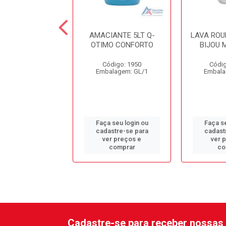
ANTE 2LT TUFF
AMACIANTE 5LT Q-
LAVA ROU
S ALOE VERA
OTIMO CONFORTO
BIJOU 
digo: 13949
Código: 1950
Códig
alagem: LT/1
Embalagem: GL/1
Embala
 seu login ou
Faça seu login ou
Faça se
astre-se para
cadastre-se para
cadast
er preços e
ver preços e
ver 
comprar
comprar
co
Cadastre-se para receber nossas 