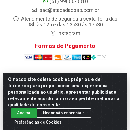
(61) 99800-0010
sac@atacadaobsb.com.br
Atendimento de segunda a sexta-feira das
08h às 12h e das 13h30 às 17h30
Instagram
Formas de Pagamento
O nosso site coleta cookies próprios e de
Atacadao da Limpeza F. Pereira Queiroz Comercio e
terceiros para proporcionar uma experiência
Distribuicao LTDA - Quadra Qi 10 Lotes 39 e, 41 - Setor
personalizada ao usuário, apresentar publicidade
Industrial (Taguatinga), Brasília/DF - CEP 72.135-100 -
relevante de acordo com o seu perfil e melhorar a
CNPJ 13.184.675/0001-80
qualidade do nosso site.
Aceitar
Negar não essenciais
Preferências de Cookies