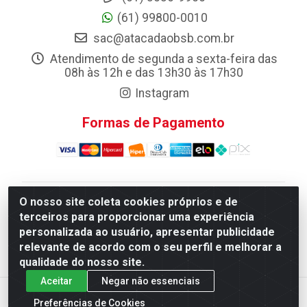
(61) 99800-0010
sac@atacadaobsb.com.br
Atendimento de segunda a sexta-feira das
08h às 12h e das 13h30 às 17h30
Instagram
Formas de Pagamento
O nosso site coleta cookies próprios e de
Atacadao da Limpeza F. Pereira Queiroz Comercio e
terceiros para proporcionar uma experiência
Distribuicao LTDA - Quadra Qi 10 Lotes 39 e, 41 - Setor
personalizada ao usuário, apresentar publicidade
Industrial (Taguatinga), Brasília/DF - CEP 72.135-100 -
relevante de acordo com o seu perfil e melhorar a
CNPJ 13.184.675/0001-80
qualidade do nosso site.
Aceitar
Negar não essenciais
Preferências de Cookies