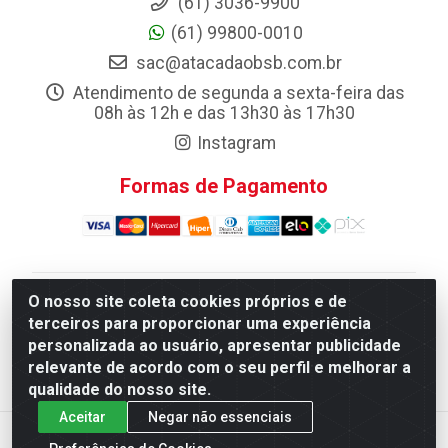
(61) 3036-9900
(61) 99800-0010
sac@atacadaobsb.com.br
Atendimento de segunda a sexta-feira das
08h às 12h e das 13h30 às 17h30
Instagram
Formas de Pagamento
O nosso site coleta cookies próprios e de
Atacadao da Limpeza F. Pereira Queiroz Comercio e
terceiros para proporcionar uma experiência
Distribuicao LTDA - Quadra Qi 10 Lotes 39 e, 41 - Setor
personalizada ao usuário, apresentar publicidade
Industrial (Taguatinga), Brasília/DF - CEP 72.135-100 -
relevante de acordo com o seu perfil e melhorar a
CNPJ 13.184.675/0001-80
qualidade do nosso site.
Aceitar
Negar não essenciais