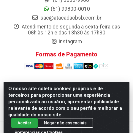
(61) 99800-0010
sac@atacadaobsb.com.br
Atendimento de segunda a sexta-feira das
08h às 12h e das 13h30 às 17h30
Instagram
Formas de Pagamento
O nosso site coleta cookies próprios e de
Atacadao da Limpeza F. Pereira Queiroz Comercio e
terceiros para proporcionar uma experiência
Distribuicao LTDA - Quadra Qi 10 Lotes 39 e, 41 - Setor
personalizada ao usuário, apresentar publicidade
Industrial (Taguatinga), Brasília/DF - CEP 72.135-100 -
relevante de acordo com o seu perfil e melhorar a
CNPJ 13.184.675/0001-80
qualidade do nosso site.
Aceitar
Negar não essenciais
Preferências de Cookies