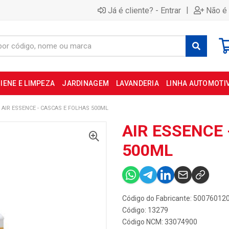
|
Já é cliente? - Entrar
Não é 
IENE E LIMPEZA
JARDINAGEM
LAVANDERIA
LINHA AUTOMOTI
AIR ESSENCE - CASCAS E FOLHAS 500ML
AIR ESSENCE 
500ML
Código do Fabricante: 50076012
Código: 13279
Código NCM: 33074900