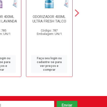
R 400ML
ODORIZADOR 400ML
ODORIZADOR 
H LAVANDA
ULTRA FRESH TALCO
CHA BRANCO L
: 785
Código: 787
Código: 12
m: UN/1
Embalagem: UN/1
Embalagem: 
login ou
Faça seu login ou
Faça seu log
se para
cadastre-se para
cadastre-se 
ços e
ver preços e
ver preços
rar
comprar
comprar