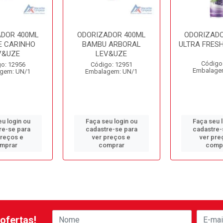
ADOR 400ML
ODORIZADOR 400ML
ODORIZADO
E CARINHO
BAMBU ARBORAL
ULTRA FRES
V&UZE
LEV&UZE
Código
o: 12956
Código: 12951
Embalage
gem: UN/1
Embalagem: UN/1
u login ou
Faça seu login ou
Faça seu 
re-se para
cadastre-se para
cadastre-
preços e
ver preços e
ver pre
mprar
comprar
comp
ofertas!