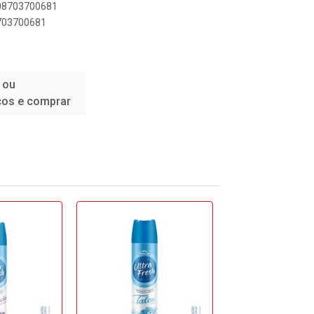
908703700681
8703700681
 ou
ços e comprar