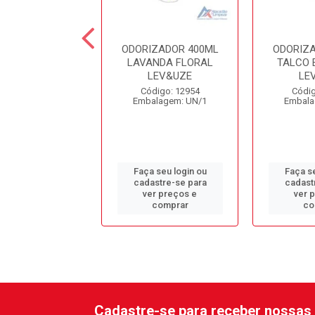
IZADOR 400ML
ODORIZADOR 400ML
ODORIZ
ANCO LEV&UZE
LAVANDA FLORAL
TALCO 
LEV&UZE
LE
digo: 12957
Código: 12954
Códig
alagem: UN/1
Embalagem: UN/1
Embala
 seu login ou
Faça seu login ou
Faça se
astre-se para
cadastre-se para
cadast
er preços e
ver preços e
ver 
comprar
comprar
co
Cadastre-se para receber nossas 