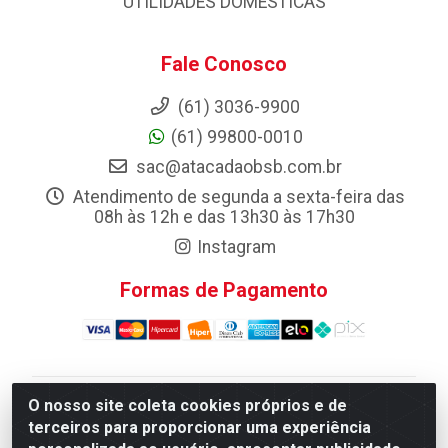
UTILIDADES DOMESTICAS
Fale Conosco
(61) 3036-9900
(61) 99800-0010
sac@atacadaobsb.com.br
Atendimento de segunda a sexta-feira das
08h às 12h e das 13h30 às 17h30
Instagram
Formas de Pagamento
O nosso site coleta cookies próprios e de
Atacadao da Limpeza F. Pereira Queiroz Comercio e
terceiros para proporcionar uma experiência
Distribuicao LTDA - Quadra Qi 10 Lotes 39 e, 41 - Setor