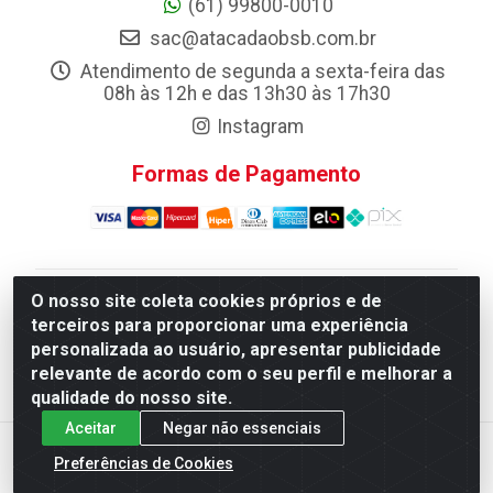
(61) 99800-0010
sac@atacadaobsb.com.br
Atendimento de segunda a sexta-feira das
08h às 12h e das 13h30 às 17h30
Instagram
Formas de Pagamento
O nosso site coleta cookies próprios e de
Atacadao da Limpeza F. Pereira Queiroz Comercio e
terceiros para proporcionar uma experiência
Distribuicao LTDA - Quadra Qi 10 Lotes 39 e, 41 - Setor
personalizada ao usuário, apresentar publicidade
Industrial (Taguatinga), Brasília/DF - CEP 72.135-100 -
relevante de acordo com o seu perfil e melhorar a
CNPJ 13.184.675/0001-80
qualidade do nosso site.
Aceitar
Negar não essenciais
Preferências de Cookies