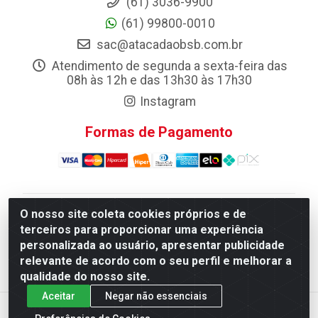
(61) 3036-9900
(61) 99800-0010
sac@atacadaobsb.com.br
Atendimento de segunda a sexta-feira das
08h às 12h e das 13h30 às 17h30
Instagram
Formas de Pagamento
O nosso site coleta cookies próprios e de
Atacadao da Limpeza F. Pereira Queiroz Comercio e
terceiros para proporcionar uma experiência
Distribuicao LTDA - Quadra Qi 10 Lotes 39 e, 41 - Setor
personalizada ao usuário, apresentar publicidade
Industrial (Taguatinga), Brasília/DF - CEP 72.135-100 -
relevante de acordo com o seu perfil e melhorar a
CNPJ 13.184.675/0001-80
qualidade do nosso site.
Aceitar
Negar não essenciais