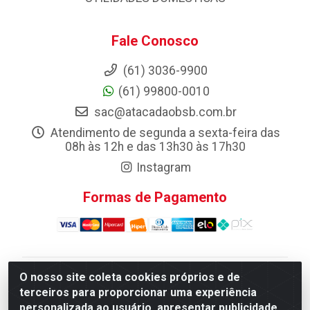
Fale Conosco
(61) 3036-9900
(61) 99800-0010
sac@atacadaobsb.com.br
Atendimento de segunda a sexta-feira das
08h às 12h e das 13h30 às 17h30
Instagram
Formas de Pagamento
O nosso site coleta cookies próprios e de
Atacadao da Limpeza F. Pereira Queiroz Comercio e
terceiros para proporcionar uma experiência
Distribuicao LTDA - Quadra Qi 10 Lotes 39 e, 41 - Setor
personalizada ao usuário, apresentar publicidade
Industrial (Taguatinga), Brasília/DF - CEP 72.135-100 -