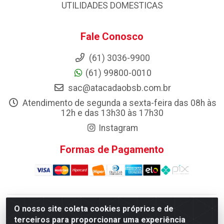
UTILIDADES DOMESTICAS
Fale Conosco
(61) 3036-9900
(61) 99800-0010
sac@atacadaobsb.com.br
Atendimento de segunda a sexta-feira das 08h às
12h e das 13h30 às 17h30
Instagram
Formas de Pagamento
O nosso site coleta cookies próprios e de
Atacadao da Limpeza F. Pereira Queiroz Comercio e
terceiros para proporcionar uma experiência
Distribuicao LTDA - Quadra Qi 10 Lotes 39 e, 41 - Setor