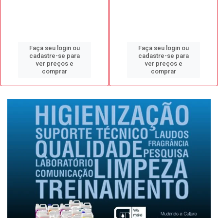
Faça seu login ou
Faça seu login ou
cadastre-se para
cadastre-se para
ver preços e
ver preços e
comprar
comprar