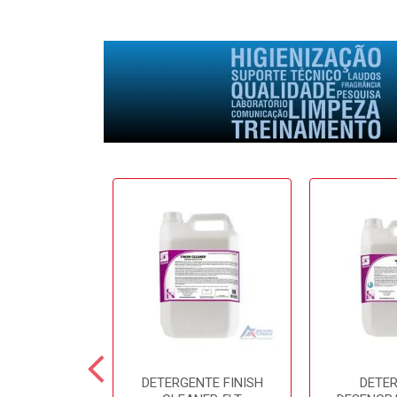
E SOFTFRESH
DETERGENTE FINISH
DETE