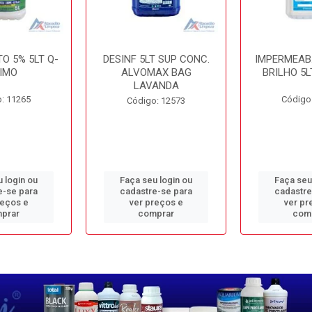
O 5% 5LT Q-
DESINF 5LT SUP CONC.
IMPERMEAB
IMO
ALVOMAX BAG
BRILHO 5L
LAVANDA
: 11265
Código
Código: 12573
 login ou
Faça seu login ou
Faça seu
e-se para
cadastre-se para
cadastre
reços e
ver preços e
ver pr
prar
comprar
com