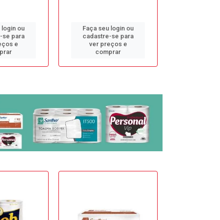
 login ou
Faça seu login ou
Faça seu 
-se para
cadastre-se para
cadastre
eços e
ver preços e
ver pr
prar
comprar
comp