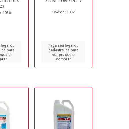
NTIER UHS
SHINE LOW SPEED
SUNNY SIDE
23
Código: 1037
Código
: 1036
 login ou
Faça seu login ou
Faça seu 
-se para
cadastre-se para
cadastre
eços e
ver preços e
ver pr
prar
comprar
comp