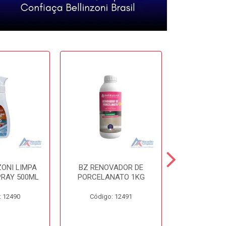
ZONI LIMPA
BZ RENOVADOR DE
BZ DISSO
PRAY 500ML
PORCELANATO 1KG
450
: 12490
Código: 12491
Código: