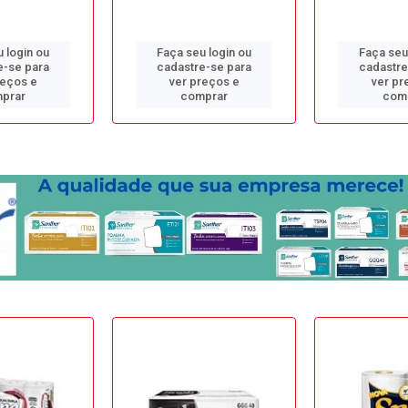
 login ou
Faça seu login ou
Faça seu
e-se para
cadastre-se para
cadastre
reços e
ver preços e
ver pr
prar
comprar
com