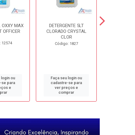
. OXXY MAX
DETERGENTE 5LT
DESINF. 5
T OFFICER
CLORADO CRYSTAL
ALVOMAX FL
CLOR
: 12574
Código
Código: 1827
 login ou
Faça seu login ou
Faça seu 
-se para
cadastre-se para
cadastre
eços e
ver preços e
ver pr
prar
comprar
comp