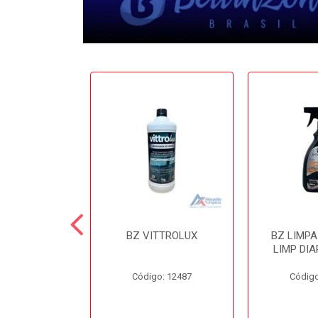
 CERA 3.6LT
BZ VITTROLUX
BZ LIMP
INZONI
LIMP DIA
o: 12503
Código: 12487
Código