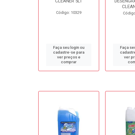
L BB50LT
CLEANER 5LT
DESENGR
CLEAN
o: 10688
Código: 10329
Código
u login ou
Faça seu login ou
Faça seu
e-se para
cadastre-se para
cadastr
reços e
ver preços e
ver p
mprar
comprar
com