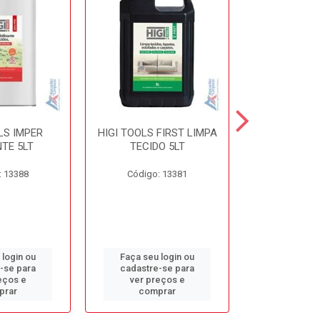
LS IMPER
HIGI TOOLS FIRST LIMPA
HIGI TOOLS 
TE 5LT
TECIDO 5LT
5L
: 13388
Código: 13381
Código:
 login ou
Faça seu login ou
Faça seu 
-se para
cadastre-se para
cadastre
eços e
ver preços e
ver pr
prar
comprar
comp