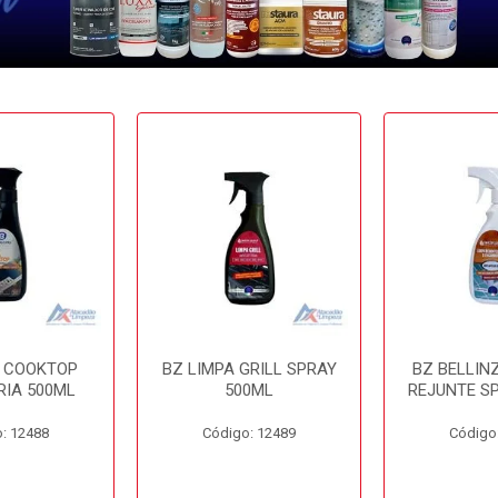
A COOKTOP
BZ LIMPA GRILL SPRAY
BZ BELLIN
RIA 500ML
500ML
REJUNTE S
: 12488
Código: 12489
Código