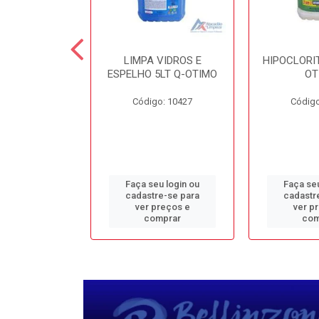
TE 5LT Q-
LIMPA VIDROS E
HIPOCLORIT
CONFORTO
ESPELHO 5LT Q-OTIMO
OT
o: 1950
Código: 10427
Código
u login ou
Faça seu login ou
Faça seu
e-se para
cadastre-se para
cadastr
reços e
ver preços e
ver p
mprar
comprar
com