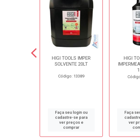
 SECOND
HIGI TOOLS IMPER
HIGI T
NTE LIMPA
SOLVENTE 20LT
IMPERMEA
COLCHÃO 5LT
1
Código: 13389
o: 13384
Código
u login ou
Faça seu login ou
Faça seu
e-se para
cadastre-se para
cadastr
reços e
ver preços e
ver p
mprar
comprar
com