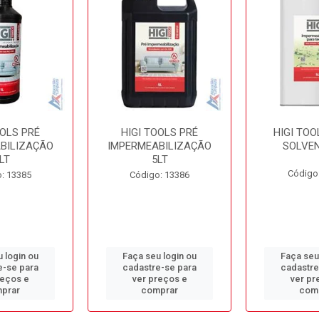
OOLS PRÉ
HIGI TOOLS PRÉ
HIGI TOO
BILIZAÇÃO
IMPERMEABILIZAÇÃO
SOLVEN
LT
5LT
Código
: 13385
Código: 13386
 login ou
Faça seu login ou
Faça seu
e-se para
cadastre-se para
cadastre
reços e
ver preços e
ver pr
prar
comprar
com