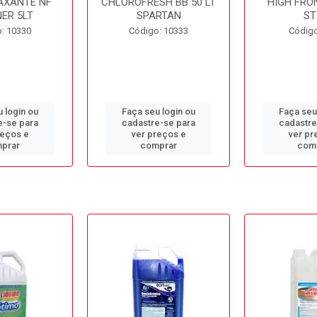
AXANTE NF
CHLOROFRESH BB 50 LT
HIGH FRO
ER 5LT
SPARTAN
ST
: 10330
Código: 10333
Código
 login ou
Faça seu login ou
Faça seu
e-se para
cadastre-se para
cadastre
reços e
ver preços e
ver pr
prar
comprar
com