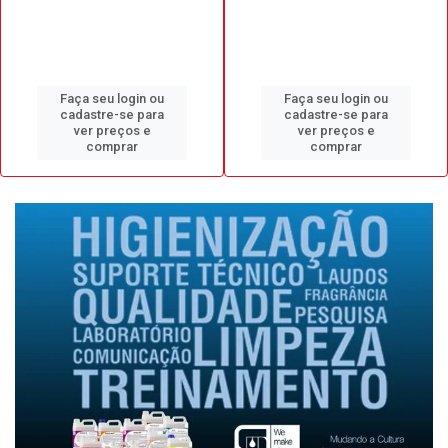
Faça seu login ou
Faça seu login ou
cadastre-se para
cadastre-se para
ver preços e
ver preços e
comprar
comprar