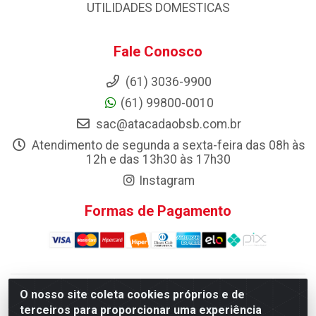
UTILIDADES DOMESTICAS
Fale Conosco
(61) 3036-9900
(61) 99800-0010
sac@atacadaobsb.com.br
Atendimento de segunda a sexta-feira das 08h às
12h e das 13h30 às 17h30
Instagram
Formas de Pagamento
O nosso site coleta cookies próprios e de
Atacadao da Limpeza F. Pereira Queiroz Comercio e
terceiros para proporcionar uma experiência
Distribuicao LTDA - Quadra Qi 10 Lotes 39 e, 41 - Setor