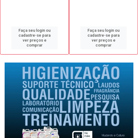
Faça seu login ou
Faça seu login ou
cadastre-se para
cadastre-se para
ver preços e
ver preços e
comprar
comprar