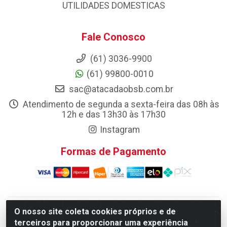
UTILIDADES DOMESTICAS
Fale Conosco
(61) 3036-9900
(61) 99800-0010
sac@atacadaobsb.com.br
Atendimento de segunda a sexta-feira das 08h às
12h e das 13h30 às 17h30
Instagram
Formas de Pagamento
O nosso site coleta cookies próprios e de
Atacadao da Limpeza F. Pereira Queiroz Comercio e
terceiros para proporcionar uma experiência
Distribuicao LTDA - Quadra Qi 10 Lotes 39 e, 41 - Setor