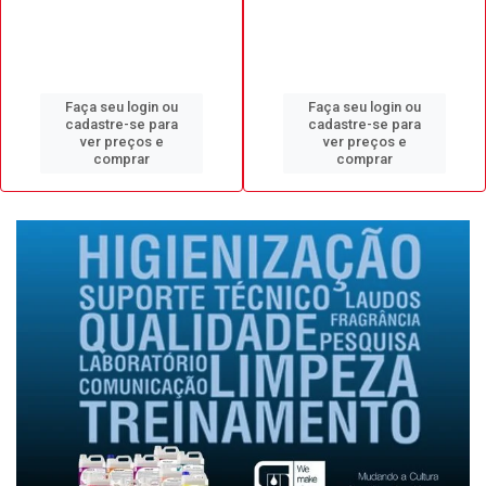
Faça seu login ou
Faça seu login ou
cadastre-se para
cadastre-se para
ver preços e
ver preços e
comprar
comprar