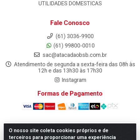
UTILIDADES DOMESTICAS
Fale Conosco
(61) 3036-9900
(61) 99800-0010
sac@atacadaobsb.com.br
Atendimento de segunda a sexta-feira das 08h às
12h e das 13h30 às 17h30
Instagram
Formas de Pagamento
O nosso site coleta cookies próprios e de
Atacadao da Limpeza F. Pereira Queiroz Comercio e
terceiros para proporcionar uma experiência
Distribuicao LTDA - Quadra Qi 10 Lotes 39 e, 41 - Setor