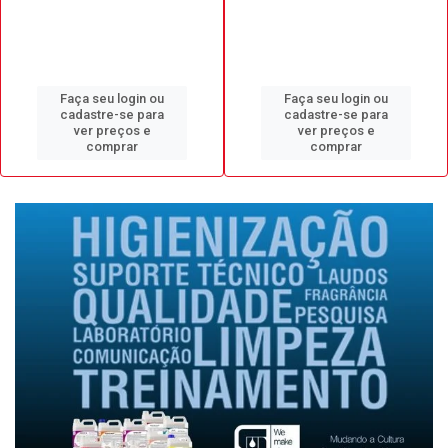
Faça seu login ou
Faça seu login ou
cadastre-se para
cadastre-se para
ver preços e
ver preços e
comprar
comprar