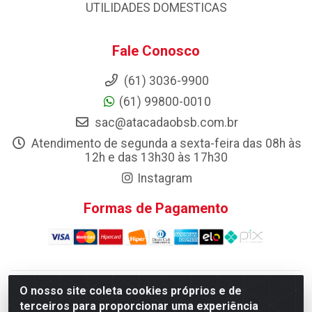
UTILIDADES DOMESTICAS
Fale Conosco
(61) 3036-9900
(61) 99800-0010
sac@atacadaobsb.com.br
Atendimento de segunda a sexta-feira das 08h às
12h e das 13h30 às 17h30
Instagram
Formas de Pagamento
O nosso site coleta cookies próprios e de
Atacadao da Limpeza F. Pereira Queiroz Comercio e
terceiros para proporcionar uma experiência
Distribuicao LTDA - Quadra Qi 10 Lotes 39 e, 41 - Setor