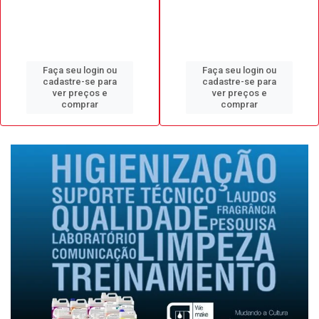
Faça seu login ou
Faça seu login ou
cadastre-se para
cadastre-se para
ver preços e
ver preços e
comprar
comprar