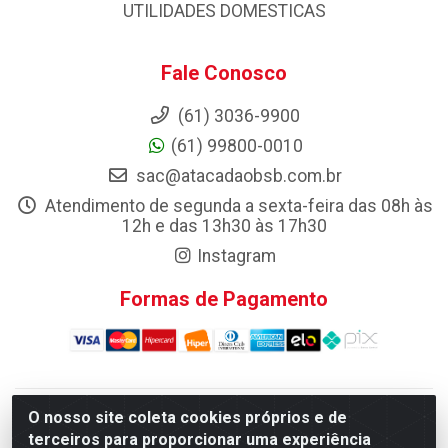
UTILIDADES DOMESTICAS
Fale Conosco
(61) 3036-9900
(61) 99800-0010
sac@atacadaobsb.com.br
Atendimento de segunda a sexta-feira das 08h às
12h e das 13h30 às 17h30
Instagram
Formas de Pagamento
O nosso site coleta cookies próprios e de
Atacadao da Limpeza F. Pereira Queiroz Comercio e
terceiros para proporcionar uma experiência
Distribuicao LTDA - Quadra Qi 10 Lotes 39 e, 41 - Setor