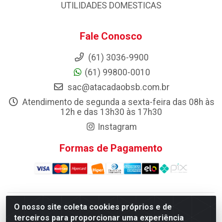
UTILIDADES DOMESTICAS
Fale Conosco
(61) 3036-9900
(61) 99800-0010
sac@atacadaobsb.com.br
Atendimento de segunda a sexta-feira das 08h às
12h e das 13h30 às 17h30
Instagram
Formas de Pagamento
O nosso site coleta cookies próprios e de
Atacadao da Limpeza F. Pereira Queiroz Comercio e
terceiros para proporcionar uma experiência
Distribuicao LTDA - Quadra Qi 10 Lotes 39 e, 41 - Setor