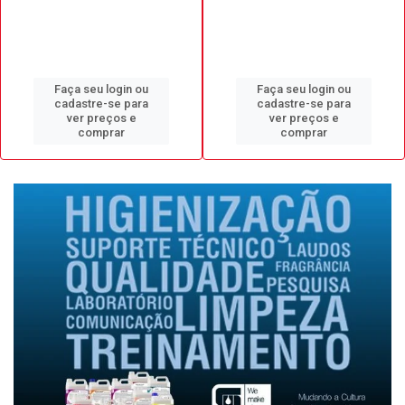
Faça seu login ou
Faça seu login ou
cadastre-se para
cadastre-se para
ver preços e
ver preços e
comprar
comprar