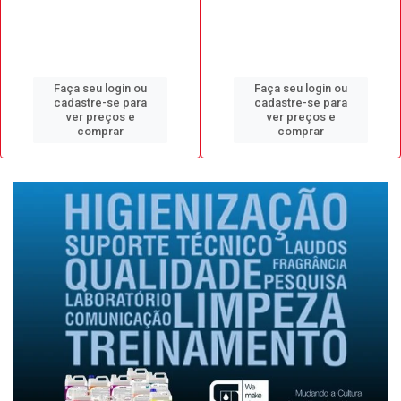
Faça seu login ou
Faça seu login ou
cadastre-se para
cadastre-se para
ver preços e
ver preços e
comprar
comprar