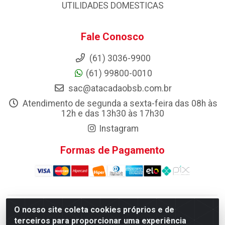
UTILIDADES DOMESTICAS
Fale Conosco
(61) 3036-9900
(61) 99800-0010
sac@atacadaobsb.com.br
Atendimento de segunda a sexta-feira das 08h às
12h e das 13h30 às 17h30
Instagram
Formas de Pagamento
O nosso site coleta cookies próprios e de
Atacadao da Limpeza F. Pereira Queiroz Comercio e
terceiros para proporcionar uma experiência
Distribuicao LTDA - Quadra Qi 10 Lotes 39 e, 41 - Setor