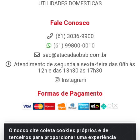
UTILIDADES DOMESTICAS
Fale Conosco
(61) 3036-9900
(61) 99800-0010
sac@atacadaobsb.com.br
Atendimento de segunda a sexta-feira das 08h às
12h e das 13h30 às 17h30
Instagram
Formas de Pagamento
O nosso site coleta cookies próprios e de
Atacadao da Limpeza F. Pereira Queiroz Comercio e
terceiros para proporcionar uma experiência
Distribuicao LTDA - Quadra Qi 10 Lotes 39 e, 41 - Setor