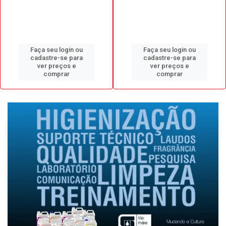
Faça seu login ou
Faça seu login ou
cadastre-se para
cadastre-se para
ver preços e
ver preços e
comprar
comprar