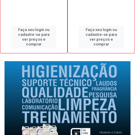
Faça seu login ou
Faça seu login ou
cadastre-se para
cadastre-se para
ver preços e
ver preços e
comprar
comprar