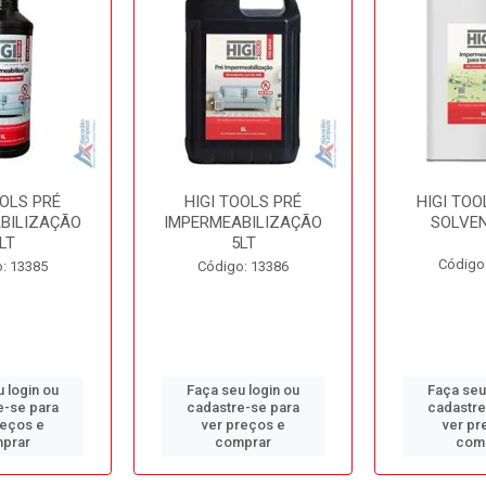
OOLS PRÉ
HIGI TOOLS PRÉ
HIGI TOO
BILIZAÇÃO
IMPERMEABILIZAÇÃO
SOLVEN
LT
5LT
Código
: 13385
Código: 13386
 login ou
Faça seu login ou
Faça seu
e-se para
cadastre-se para
cadastre
reços e
ver preços e
ver pr
prar
comprar
com