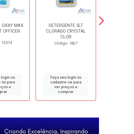
. OXXY MAX
DETERGENTE 5LT
DESINF. 5
T OFFICER
CLORADO CRYSTAL
ALVOMAX FL
CLOR
: 12574
Código
Código: 1827
 login ou
Faça seu login ou
Faça seu 
-se para
cadastre-se para
cadastre
eços e
ver preços e
ver pr
prar
comprar
comp