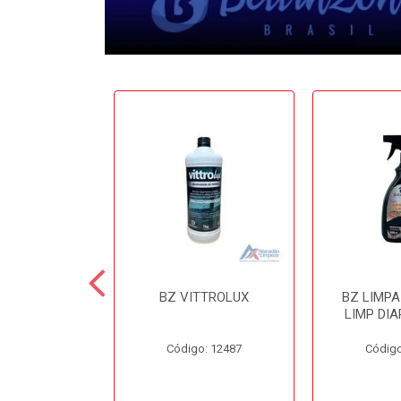
 CERA 3.6LT
BZ VITTROLUX
BZ LIMP
INZONI
LIMP DIA
o: 12503
Código: 12487
Código