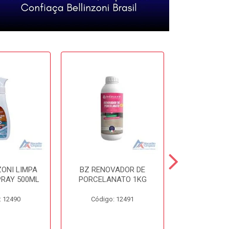
ZONI LIMPA
BZ RENOVADOR DE
BZ DISSO
PRAY 500ML
PORCELANATO 1KG
450
: 12490
Código: 12491
Código: