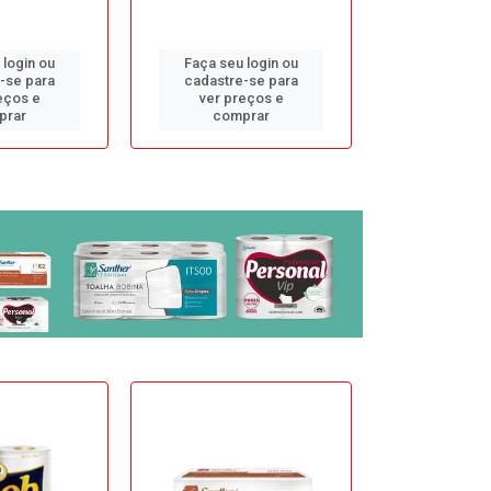
 login ou
Faça seu login ou
Faça seu 
-se para
cadastre-se para
cadastre
eços e
ver preços e
ver pr
prar
comprar
comp