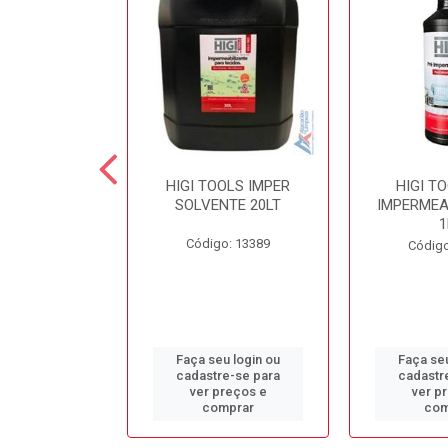
 SECOND
HIGI TOOLS IMPER
HIGI T
NTE LIMPA
SOLVENTE 20LT
IMPERMEA
COLCHÃO 5LT
1
Código: 13389
o: 13384
Código
u login ou
Faça seu login ou
Faça seu
e-se para
cadastre-se para
cadastr
reços e
ver preços e
ver p
mprar
comprar
com