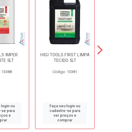
LS IMPER
HIGI TOOLS FIRST LIMPA
HIGI TOOLS 
TE 5LT
TECIDO 5LT
5L
: 13388
Código: 13381
Código:
 login ou
Faça seu login ou
Faça seu 
-se para
cadastre-se para
cadastre
eços e
ver preços e
ver pr
prar
comprar
comp