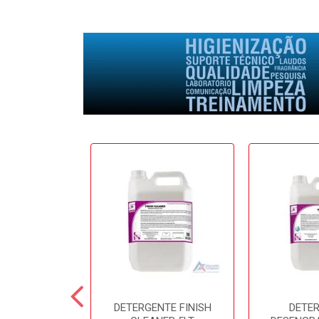
E SOFTFRESH
DETERGENTE FINISH
DETE