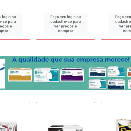
 login ou
Faça seu login ou
Faça seu
e-se para
cadastre-se para
cadastre
reços e
ver preços e
ver pr
prar
comprar
com