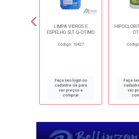
TE 5LT Q-
LIMPA VIDROS E
HIPOCLORIT
CONFORTO
ESPELHO 5LT Q-OTIMO
OT
o: 1950
Código: 10427
Código
u login ou
Faça seu login ou
Faça seu
e-se para
cadastre-se para
cadastr
reços e
ver preços e
ver p
mprar
comprar
com