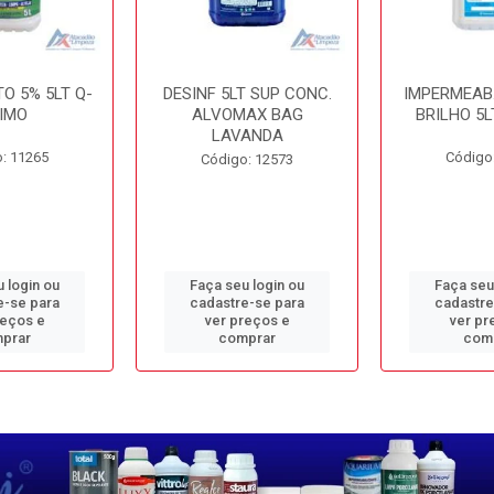
O 5% 5LT Q-
DESINF 5LT SUP CONC.
IMPERMEAB
IMO
ALVOMAX BAG
BRILHO 5L
LAVANDA
: 11265
Código
Código: 12573
 login ou
Faça seu login ou
Faça seu
e-se para
cadastre-se para
cadastre
reços e
ver preços e
ver pr
prar
comprar
com