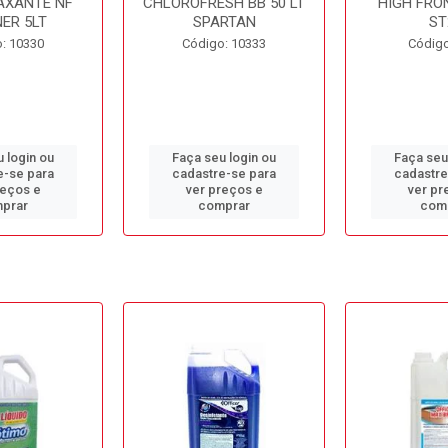
AXANTE NF
CHLOROFRESH BB 50 LT
HIGH FRO
ER 5LT
SPARTAN
ST
: 10330
Código: 10333
Código
 login ou
Faça seu login ou
Faça seu
e-se para
cadastre-se para
cadastre
reços e
ver preços e
ver pr
prar
comprar
com