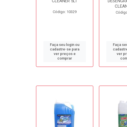
L BB50LT
CLEANER 5LT
DESENGR
CLEAN
o: 10688
Código: 10329
Código
u login ou
Faça seu login ou
Faça seu
e-se para
cadastre-se para
cadastr
reços e
ver preços e
ver p
mprar
comprar
com