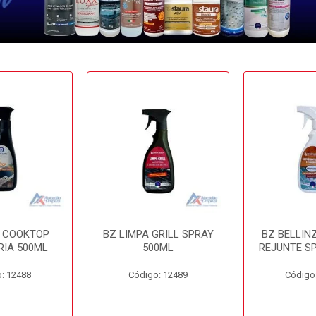
A COOKTOP
BZ LIMPA GRILL SPRAY
BZ BELLIN
RIA 500ML
500ML
REJUNTE S
: 12488
Código: 12489
Código