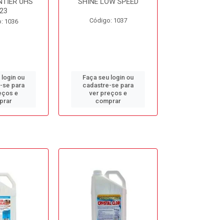
NTIER UHS
SHINE LOW SPEED
SUNNY SIDE
23
Código: 1037
Código
: 1036
 login ou
Faça seu login ou
Faça seu 
-se para
cadastre-se para
cadastre
eços e
ver preços e
ver pr
prar
comprar
comp