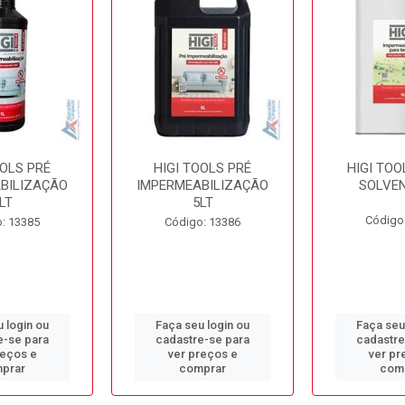
OOLS PRÉ
HIGI TOOLS PRÉ
HIGI TOO
BILIZAÇÃO
IMPERMEABILIZAÇÃO
SOLVEN
LT
5LT
Código
: 13385
Código: 13386
 login ou
Faça seu login ou
Faça seu
e-se para
cadastre-se para
cadastre
reços e
ver preços e
ver pr
prar
comprar
com