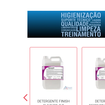
E SOFTFRESH
DETERGENTE FINISH
DETE