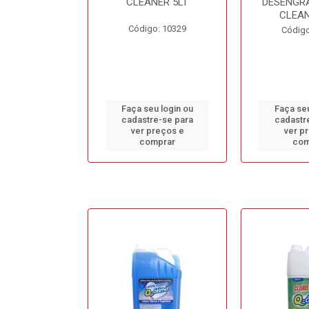
L BB50LT
CLEANER 5LT
DESENGR
CLEAN
o: 10688
Código: 10329
Código
u login ou
Faça seu login ou
Faça seu
e-se para
cadastre-se para
cadastr
reços e
ver preços e
ver p
mprar
comprar
com