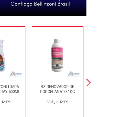
ZONI LIMPA
BZ RENOVADOR DE
BZ DISSO
PRAY 500ML
PORCELANATO 1KG
450
: 12490
Código: 12491
Código: