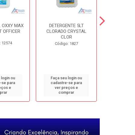
. OXXY MAX
DETERGENTE 5LT
DESINF. 5
T OFFICER
CLORADO CRYSTAL
ALVOMAX FL
CLOR
: 12574
Código
Código: 1827
 login ou
Faça seu login ou
Faça seu 
-se para
cadastre-se para
cadastre
eços e
ver preços e
ver pr
prar
comprar
comp