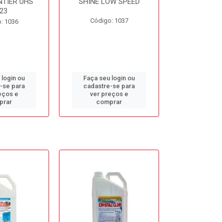
NTIER UHS
SHINE LOW SPEED
SUNNY SIDE
23
Código: 1037
Código
: 1036
 login ou
Faça seu login ou
Faça seu 
-se para
cadastre-se para
cadastre
eços e
ver preços e
ver pr
prar
comprar
comp