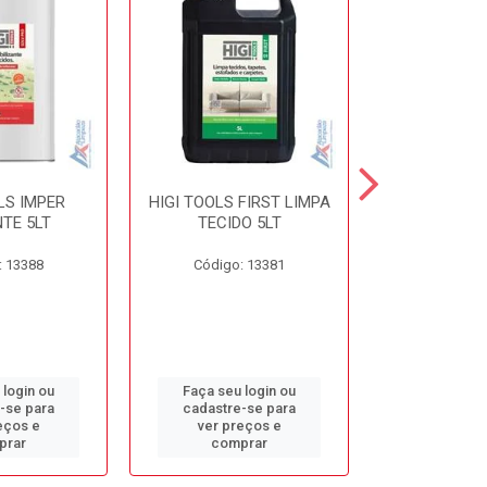
LS IMPER
HIGI TOOLS FIRST LIMPA
HIGI TOOLS 
TE 5LT
TECIDO 5LT
5L
: 13388
Código: 13381
Código:
 login ou
Faça seu login ou
Faça seu 
-se para
cadastre-se para
cadastre
eços e
ver preços e
ver pr
prar
comprar
comp