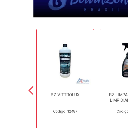
 CERA 3.6LT
BZ VITTROLUX
BZ LIMP
INZONI
LIMP DIA
o: 12503
Código: 12487
Código