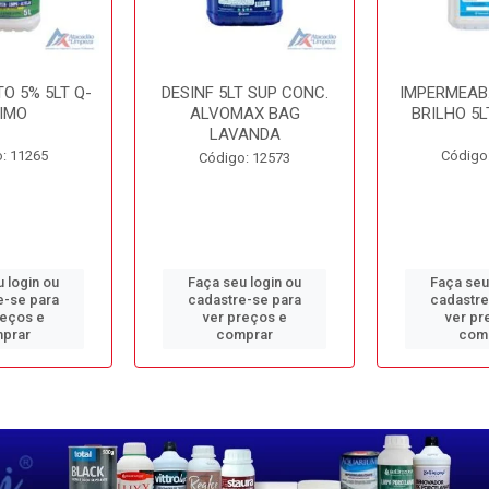
O 5% 5LT Q-
DESINF 5LT SUP CONC.
IMPERMEAB
IMO
ALVOMAX BAG
BRILHO 5L
LAVANDA
: 11265
Código
Código: 12573
 login ou
Faça seu login ou
Faça seu
e-se para
cadastre-se para
cadastre
reços e
ver preços e
ver pr
prar
comprar
com