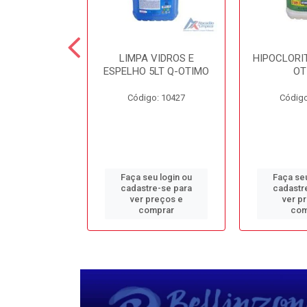
TE 5LT Q-
LIMPA VIDROS E
HIPOCLORIT
CONFORTO
ESPELHO 5LT Q-OTIMO
OT
o: 1950
Código: 10427
Código
u login ou
Faça seu login ou
Faça seu
e-se para
cadastre-se para
cadastr
reços e
ver preços e
ver p
mprar
comprar
com