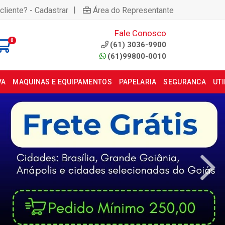
|
cliente? - Cadastrar
Área do Representante
Fale Conosco
0
(61) 3036-9900
(61)99800-0010
VA
MAQUINAS E EQUIPAMENTOS
PAPELARIA
SEGURANCA
UT