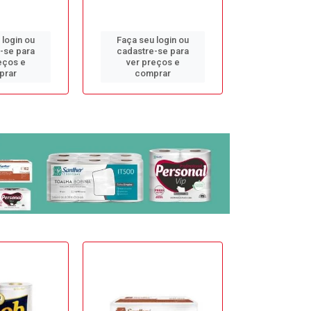
 login ou
Faça seu login ou
Faça seu 
-se para
cadastre-se para
cadastre
eços e
ver preços e
ver pr
prar
comprar
comp