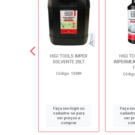
 SECOND
HIGI TOOLS IMPER
HIGI T
NTE LIMPA
SOLVENTE 20LT
IMPERMEA
COLCHÃO 5LT
1
Código: 13389
o: 13384
Código
u login ou
Faça seu login ou
Faça seu
e-se para
cadastre-se para
cadastr
reços e
ver preços e
ver p
mprar
comprar
com