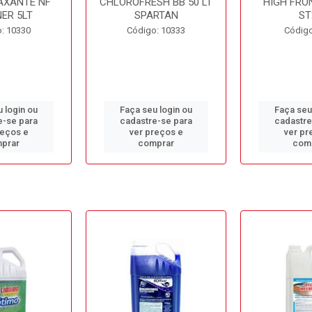
AXANTE NF
CHLOROFRESH BB 50 LT
HIGH FRO
ER 5LT
SPARTAN
ST
: 10330
Código: 10333
Código
 login ou
Faça seu login ou
Faça seu
e-se para
cadastre-se para
cadastre
reços e
ver preços e
ver pr
prar
comprar
com