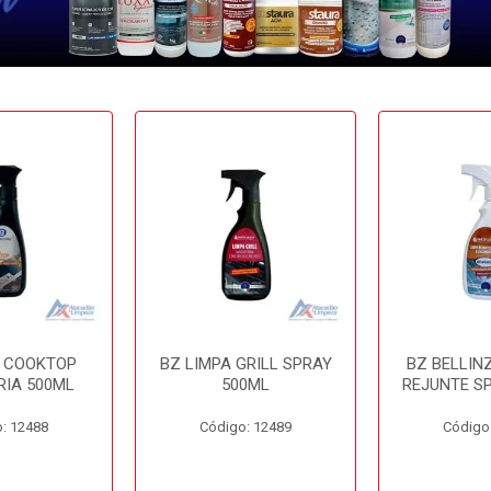
A COOKTOP
BZ LIMPA GRILL SPRAY
BZ BELLIN
RIA 500ML
500ML
REJUNTE S
: 12488
Código: 12489
Código