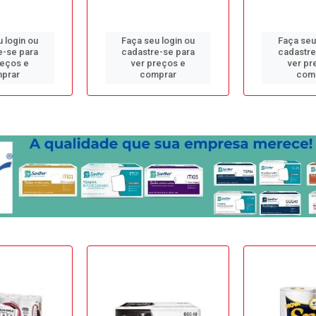
 login ou
Faça seu login ou
Faça seu
e-se para
cadastre-se para
cadastre
reços e
ver preços e
ver pr
prar
comprar
com