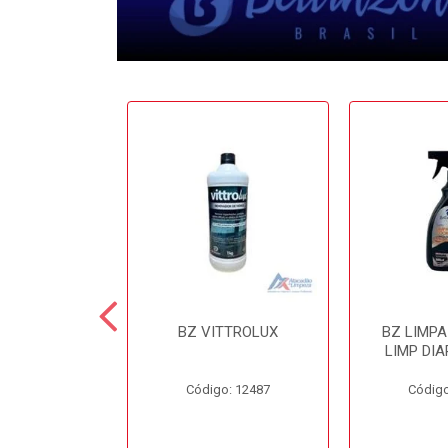
 CERA 3.6LT
BZ VITTROLUX
BZ LIMP
INZONI
LIMP DIA
o: 12503
Código: 12487
Código