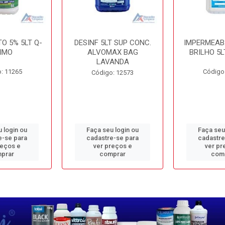
O 5% 5LT Q-
DESINF 5LT SUP CONC.
IMPERMEAB
IMO
ALVOMAX BAG
BRILHO 5L
LAVANDA
: 11265
Código
Código: 12573
 login ou
Faça seu login ou
Faça seu
e-se para
cadastre-se para
cadastre
reços e
ver preços e
ver pr
prar
comprar
com