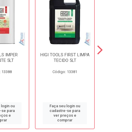
LS IMPER
HIGI TOOLS FIRST LIMPA
HIGI TOOLS 
TE 5LT
TECIDO 5LT
5L
: 13388
Código: 13381
Código:
 login ou
Faça seu login ou
Faça seu 
-se para
cadastre-se para
cadastre
eços e
ver preços e
ver pr
prar
comprar
comp