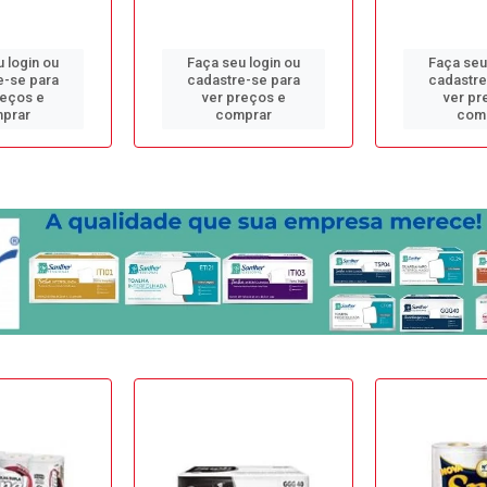
 login ou
Faça seu login ou
Faça seu
e-se para
cadastre-se para
cadastre
reços e
ver preços e
ver pr
prar
comprar
com