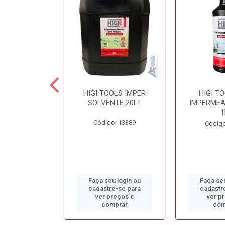
 SECOND
HIGI TOOLS IMPER
HIGI T
NTE LIMPA
SOLVENTE 20LT
IMPERMEA
COLCHÃO 5LT
1
Código: 13389
o: 13384
Código
u login ou
Faça seu login ou
Faça seu
e-se para
cadastre-se para
cadastr
reços e
ver preços e
ver p
mprar
comprar
com