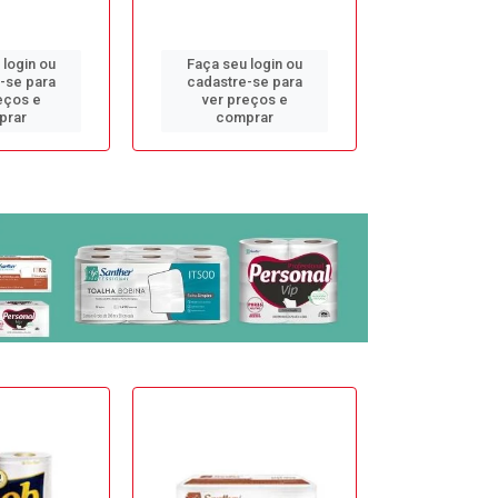
 login ou
Faça seu login ou
Faça seu 
-se para
cadastre-se para
cadastre
eços e
ver preços e
ver pr
prar
comprar
comp