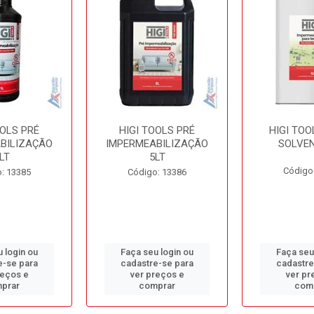
OOLS PRÉ
HIGI TOOLS PRÉ
HIGI TOO
BILIZAÇÃO
IMPERMEABILIZAÇÃO
SOLVEN
LT
5LT
Código
: 13385
Código: 13386
 login ou
Faça seu login ou
Faça seu
e-se para
cadastre-se para
cadastre
reços e
ver preços e
ver pr
prar
comprar
com