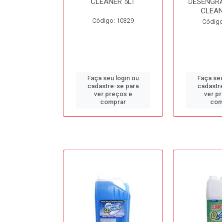
L BB50LT
CLEANER 5LT
DESENGR
CLEAN
o: 10688
Código: 10329
Código
u login ou
Faça seu login ou
Faça seu
e-se para
cadastre-se para
cadastr
reços e
ver preços e
ver p
mprar
comprar
com