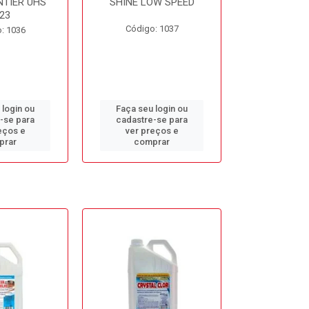
NTIER UHS
SHINE LOW SPEED
SUNNY SIDE
23
Código: 1037
Código
: 1036
 login ou
Faça seu login ou
Faça seu 
-se para
cadastre-se para
cadastre
eços e
ver preços e
ver pr
prar
comprar
comp