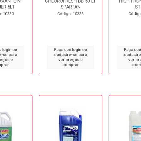
AXANTE NF
CHLOROFRESH BB 50 LT
HIGH FRO
ER 5LT
SPARTAN
ST
: 10330
Código: 10333
Código
 login ou
Faça seu login ou
Faça seu
e-se para
cadastre-se para
cadastre
reços e
ver preços e
ver pr
prar
comprar
com