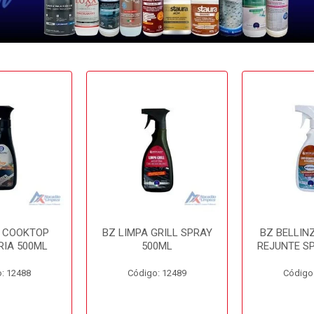
A COOKTOP
BZ LIMPA GRILL SPRAY
BZ BELLIN
RIA 500ML
500ML
REJUNTE S
: 12488
Código: 12489
Código