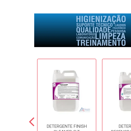
E SOFTFRESH
DETERGENTE FINISH
DETE