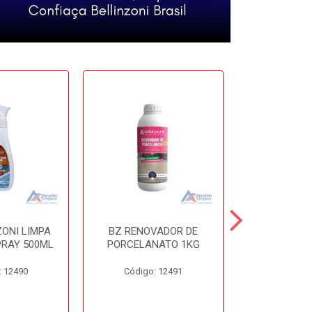
ZONI LIMPA
BZ RENOVADOR DE
BZ DISSO
PRAY 500ML
PORCELANATO 1KG
450
: 12490
Código: 12491
Código: