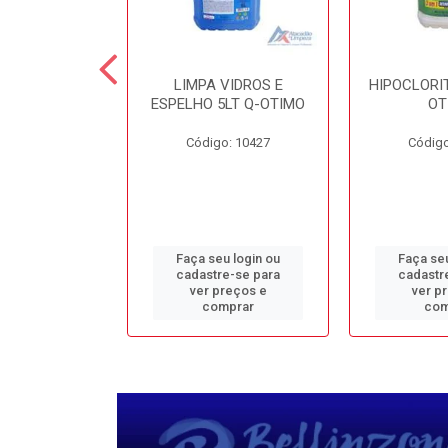
TE 5LT Q-
LIMPA VIDROS E
HIPOCLORIT
CONFORTO
ESPELHO 5LT Q-OTIMO
OT
o: 1950
Código: 10427
Código
u login ou
Faça seu login ou
Faça seu
e-se para
cadastre-se para
cadastr
reços e
ver preços e
ver p
mprar
comprar
com