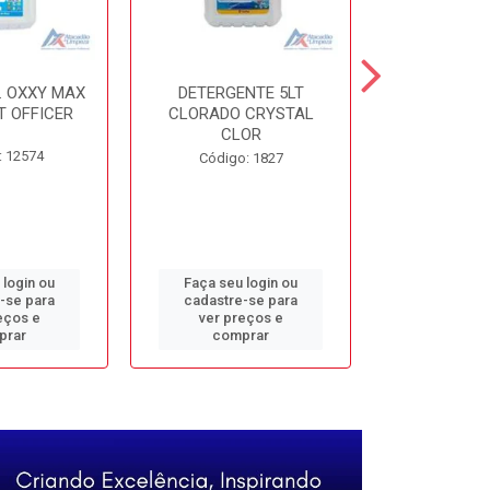
. OXXY MAX
DETERGENTE 5LT
DESINF. 5
T OFFICER
CLORADO CRYSTAL
ALVOMAX FL
CLOR
: 12574
Código
Código: 1827
 login ou
Faça seu login ou
Faça seu 
-se para
cadastre-se para
cadastre
eços e
ver preços e
ver pr
prar
comprar
comp