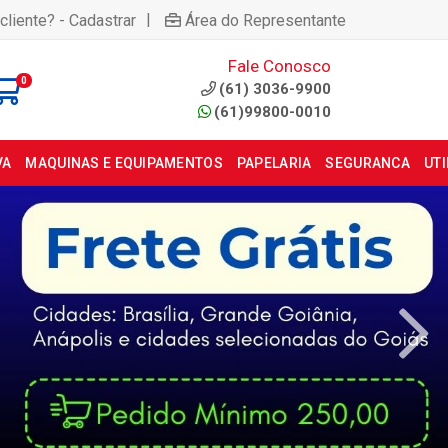
|
cliente? - Cadastrar
Área do Representante
Fale Conosco
0
(61) 3036-9900
(61)99800-0010
VA
MAQUINAS E EQUIPAMENTOS
PAPELARIA
SEGURANCA
UT