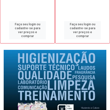
Faça seu login ou
Faça seu login ou
cadastre-se para
cadastre-se para
ver preços e
ver preços e
comprar
comprar