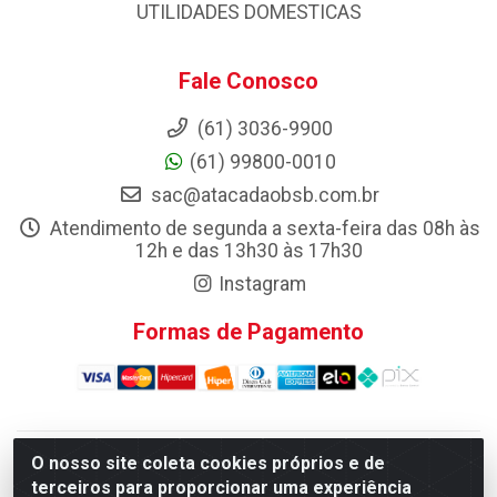
UTILIDADES DOMESTICAS
Fale Conosco
(61) 3036-9900
(61) 99800-0010
sac@atacadaobsb.com.br
Atendimento de segunda a sexta-feira das 08h às
12h e das 13h30 às 17h30
Instagram
Formas de Pagamento
O nosso site coleta cookies próprios e de
Atacadao da Limpeza F. Pereira Queiroz Comercio e
terceiros para proporcionar uma experiência
Distribuicao LTDA - Quadra Qi 10 Lotes 39 e, 41 - Setor