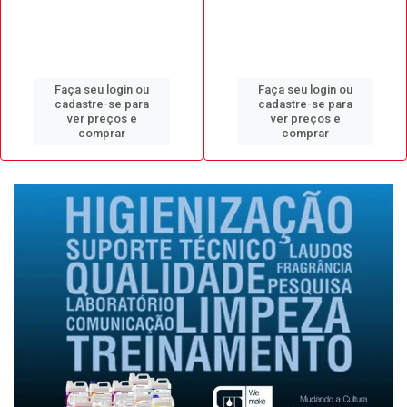
Faça seu login ou
Faça seu login ou
cadastre-se para
cadastre-se para
ver preços e
ver preços e
comprar
comprar