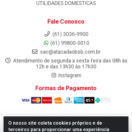
UTILIDADES DOMESTICAS
Fale Conosco
(61) 3036-9900
(61) 99800-0010
sac@atacadaobsb.com.br
Atendimento de segunda a sexta-feira das 08h às
12h e das 13h30 às 17h30
Instagram
Formas de Pagamento
O nosso site coleta cookies próprios e de
Atacadao da Limpeza F. Pereira Queiroz Comercio e
terceiros para proporcionar uma experiência
Distribuicao LTDA - Quadra Qi 10 Lotes 39 e, 41 - Setor